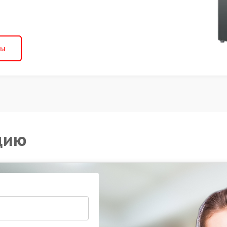
ны
цию