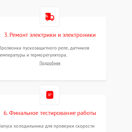
3. Ремонт электрики и электроники
Прозвонка пускозащитного реле, датчиков
температуры и терморегулятора.
Восстановление цепей питания системы No
Подробнее
Frost, включая ТЭН оттайки и вентилятор.
Ремонт или замена платы управления при сбоях
алгоритмов.
6. Финальное тестирование работы
Запуск холодильника для проверки скорости