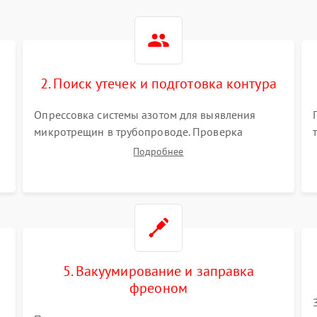
2. Поиск утечек и подготовка контура
Опрессовка системы азотом для выявления
микротрещин в трубопроводе. Проверка
испарителя и конденсатора течеискателем.
Подробнее
Демонтаж старого фильтра-осушителя и
продувка капиллярной трубки для устранения
засоров.
5. Вакуумирование и заправка
фреоном