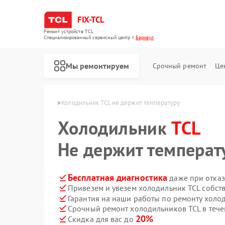
FIX-TCL
Ремонт устройств TCL
Специализированный cервисный центр г.
Барнаул
Мы ремонтируем
Срочный ремонт
Це
иков TCL в Барнауле
Холодильник TCL не держит температуру
Холодильник
TCL
Не держит температ
Бесплатная диагностика
даже при отказ
Привезем и увезем холодильник TCL собст
Гарантия на наши работы по ремонту холо
Срочный ремонт холодильников TCL в тече
Ремонт роботов-пылесосов TCL
Ремонт сушильных машин TCL
Ремонт стиральных машин TCL
20%
Скидка для вас до