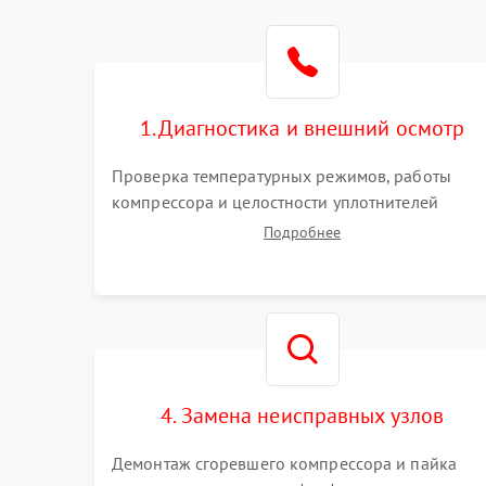
1. Диагностика и внешний осмотр
Проверка температурных режимов, работы
компрессора и целостности уплотнителей
дверей. Измерение сопротивления обмоток
Подробнее
мотора, проверка термостата и считывание
кодов ошибок с электронного дисплея.
4. Замена неисправных узлов
Демонтаж сгоревшего компрессора и пайка