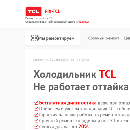
FIX-TCL
Ремонт устройств TCL
Специализированный cервисный центр г.
Барнаул
Мы ремонтируем
Срочный ремонт
Це
TCL в Барнауле
Холодильник TCL не работает оттайка
Холодильник
TCL
Не работает оттайка
Бесплатная диагностика
даже при отказ
Привезем и увезем холодильник TCL собст
Гарантия на наши работы по ремонту холо
Срочный ремонт холодильников TCL в тече
Ремонт роботов-пылесосов TCL
Ремонт сушильных машин TCL
Ремонт стиральных машин TCL
20%
Скидка для вас до