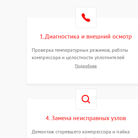
1. Диагностика и внешний осмотр
Проверка температурных режимов, работы
компрессора и целостности уплотнителей
дверей. Измерение сопротивления обмоток
Подробнее
мотора, проверка термостата и считывание
кодов ошибок с электронного дисплея.
4. Замена неисправных узлов
Демонтаж сгоревшего компрессора и пайка