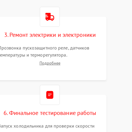
3. Ремонт электрики и электроники
Прозвонка пускозащитного реле, датчиков
температуры и терморегулятора.
Восстановление цепей питания системы No
Подробнее
Frost, включая ТЭН оттайки и вентилятор.
Ремонт или замена платы управления при сбоях
алгоритмов.
6. Финальное тестирование работы
Запуск холодильника для проверки скорости