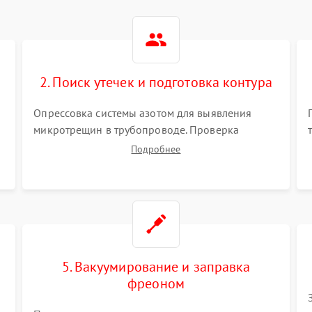
2. Поиск утечек и подготовка контура
Опрессовка системы азотом для выявления
микротрещин в трубопроводе. Проверка
испарителя и конденсатора течеискателем.
Подробнее
Демонтаж старого фильтра-осушителя и
продувка капиллярной трубки для устранения
засоров.
5. Вакуумирование и заправка
фреоном