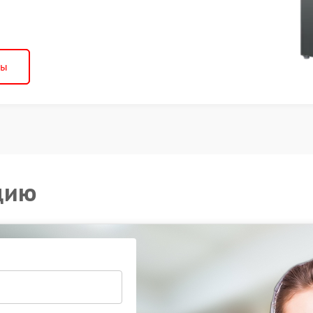
ны
цию