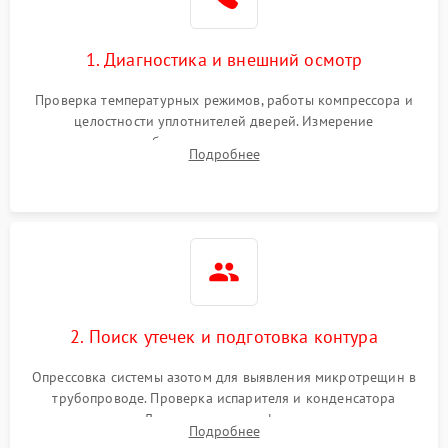
1. Диагностика и внешний осмотр
Проверка температурных режимов, работы компрессора и
целостности уплотнителей дверей. Измерение
сопротивления обмоток мотора, проверка термостата и
Подробнее
считывание кодов ошибок с электронного дисплея.
2. Поиск утечек и подготовка контура
Опрессовка системы азотом для выявления микротрещин в
трубопроводе. Проверка испарителя и конденсатора
течеискателем. Демонтаж старого фильтра-осушителя и
Подробнее
продувка капиллярной трубки для устранения засоров.