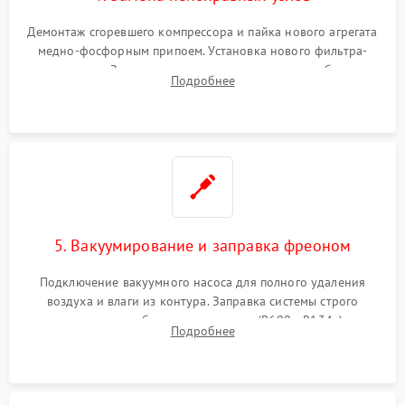
Демонтаж сгоревшего компрессора и пайка нового агрегата
медно-фосфорным припоем. Установка нового фильтра-
осушителя. Замена изношенных вентиляторов обдува,
Подробнее
сломанных заслонок или поврежденных дверных петель.
5. Вакуумирование и заправка фреоном
Подключение вакуумного насоса для полного удаления
воздуха и влаги из контура. Заправка системы строго
дозированным объемом хладагента (R600a, R134a) по
Подробнее
электронным весам. Контроль рабочего давления в системе.