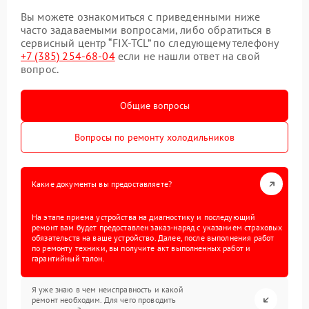
Вы можете ознакомиться с приведенными ниже
часто задаваемыми вопросами, либо обратиться в
сервисный центр “FIX-TCL” по следующему телефону
+7 (385) 254-68-04
если не нашли ответ на свой
вопрос.
Общие вопросы
Вопросы по ремонту холодильников
Какие документы вы предоставляете?
На этапе приема устройства на диагностику и последующий
ремонт вам будет предоставлен заказ-наряд с указанием страховых
обязательств на ваше устройство. Далее, после выполнения работ
по ремонту техники, вы получите акт выполненных работ и
гарантийный талон.
Я уже знаю в чем неисправность и какой
ремонт необходим. Для чего проводить