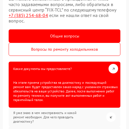
часто задаваемыми вопросами, либо обратиться в
сервисный центр “FIX-TCL” по следующему телефону
+7 (385) 254-68-04
если не нашли ответ на свой
вопрос.
Общие вопросы
Вопросы по ремонту холодильников
Какие документы вы предоставляете?
На этапе приема устройства на диагностику и последующий
ремонт вам будет предоставлен заказ-наряд с указанием страховых
обязательств на ваше устройство. Далее, после выполнения работ
по ремонту техники, вы получите акт выполненных работ и
гарантийный талон.
Я уже знаю в чем неисправность и какой
ремонт необходим. Для чего проводить
диагностику?