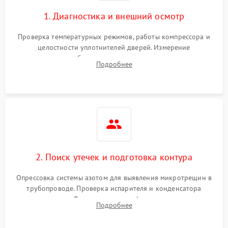
1. Диагностика и внешний осмотр
Проверка температурных режимов, работы компрессора и
целостности уплотнителей дверей. Измерение
сопротивления обмоток мотора, проверка термостата и
Подробнее
считывание кодов ошибок с электронного дисплея.
2. Поиск утечек и подготовка контура
Опрессовка системы азотом для выявления микротрещин в
трубопроводе. Проверка испарителя и конденсатора
течеискателем. Демонтаж старого фильтра-осушителя и
Подробнее
продувка капиллярной трубки для устранения засоров.