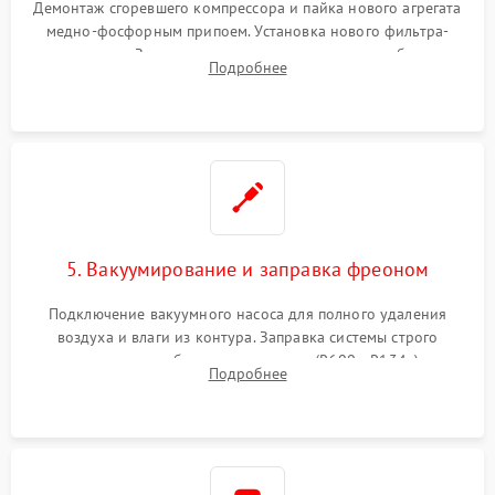
Демонтаж сгоревшего компрессора и пайка нового агрегата
медно-фосфорным припоем. Установка нового фильтра-
осушителя. Замена изношенных вентиляторов обдува,
Подробнее
сломанных заслонок или поврежденных дверных петель.
5. Вакуумирование и заправка фреоном
Подключение вакуумного насоса для полного удаления
воздуха и влаги из контура. Заправка системы строго
дозированным объемом хладагента (R600a, R134a) по
Подробнее
электронным весам. Контроль рабочего давления в системе.