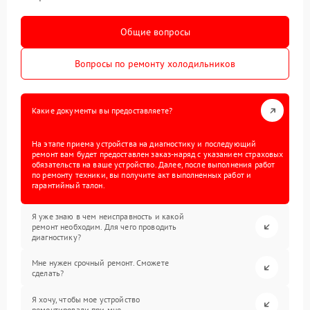
Общие вопросы
Вопросы по ремонту холодильников
Какие документы вы предоставляете?
На этапе приема устройства на диагностику и последующий
ремонт вам будет предоставлен заказ-наряд с указанием страховых
обязательств на ваше устройство. Далее, после выполнения работ
по ремонту техники, вы получите акт выполненных работ и
гарантийный талон.
Я уже знаю в чем неисправность и какой
ремонт необходим. Для чего проводить
диагностику?
Мне нужен срочный ремонт. Сможете
сделать?
Я хочу, чтобы мое устройство
ремонтировали при мне.