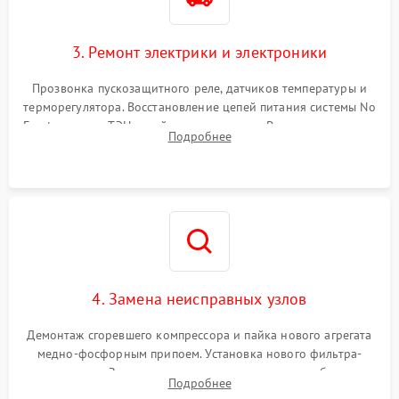
3. Ремонт электрики и электроники
Прозвонка пускозащитного реле, датчиков температуры и
терморегулятора. Восстановление цепей питания системы No
Frost, включая ТЭН оттайки и вентилятор. Ремонт или замена
Подробнее
платы управления при сбоях алгоритмов.
4. Замена неисправных узлов
Демонтаж сгоревшего компрессора и пайка нового агрегата
медно-фосфорным припоем. Установка нового фильтра-
осушителя. Замена изношенных вентиляторов обдува,
Подробнее
сломанных заслонок или поврежденных дверных петель.