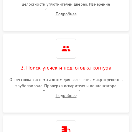
целостности уплотнителей дверей. Измерение
сопротивления обмоток мотора, проверка термостата и
Подробнее
считывание кодов ошибок с электронного дисплея.
2. Поиск утечек и подготовка контура
Опрессовка системы азотом для выявления микротрещин в
трубопроводе. Проверка испарителя и конденсатора
течеискателем. Демонтаж старого фильтра-осушителя и
Подробнее
продувка капиллярной трубки для устранения засоров.