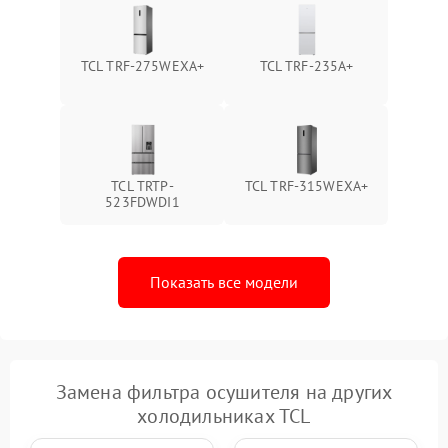
TCL TRF-275WEXA+
TCL TRF-235A+
TCL TRTP-
TCL TRF-315WEXA+
523FDWDI1
Показать все модели
Замена фильтра осушителя на других
холодильниках TCL