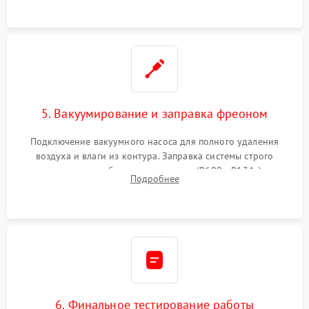
5. Вакуумирование и заправка фреоном
Подключение вакуумного насоса для полного удаления
воздуха и влаги из контура. Заправка системы строго
дозированным объемом хладагента (R600a, R134a) по
Подробнее
электронным весам. Контроль рабочего давления в системе.
6. Финальное тестирование работы