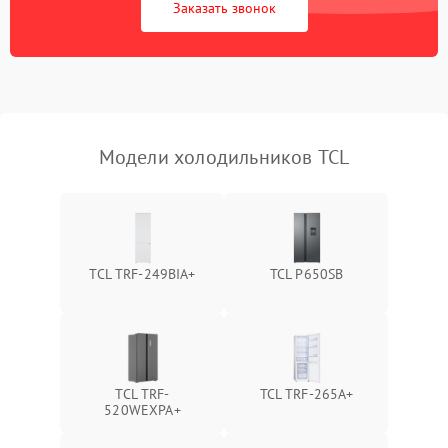
Заказать звонок
Запах горелого при
2000 ₽
Подробнее →
работе
Не включается
1000 ₽
Подробнее →
холодильник
Модели холодильников TCL
Проблемы с системой
автоматической
1800 ₽
Подробнее →
разморозки
TCL TRF-249BIA+
TCL P650SB
TCL TRF-
TCL TRF-265A+
520WEXPA+