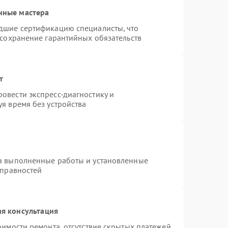
нные мастера
дшие сертификацию специалисты, что
 сохранение гарантийных обязательств
т
овести экспресс-диагностику и
я время без устройства
на выполненные работы и установленные
справностей
я консультация
оимости ремонта, отсутствие скрытых платежей