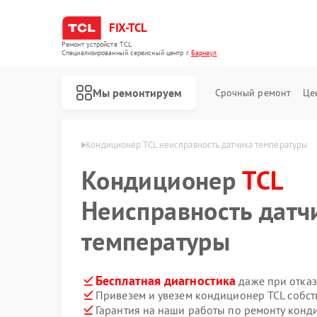
FIX-TCL
Ремонт устройств TCL
Специализированный cервисный центр г.
Барнаул
Мы ремонтируем
Срочный ремонт
Це
еров TCL в Барнауле
Кондиционер TCL неисправность датчика температуры
Кондиционер
TCL
Неисправность датч
температуры
Бесплатная диагностика
даже при отказ
Привезем и увезем кондиционер TCL собст
Ремонт роботов-пылесосов TCL
Ремонт сушильных машин TCL
Ремонт стиральных машин TCL
Гарантия на наши работы по ремонту кон