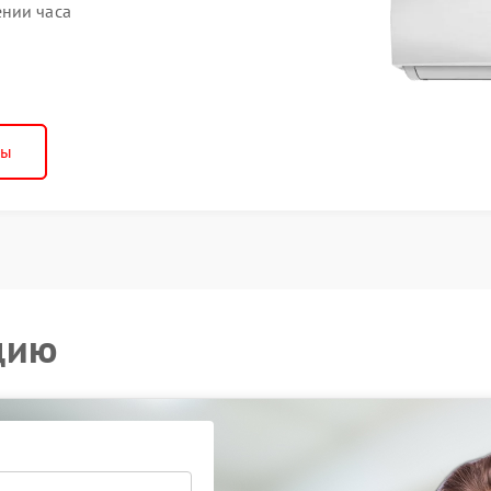
ении часа
ны
цию