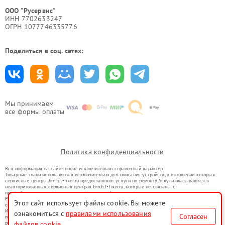
ООО "Русервис"
ИНН 7702633247
ОГРН 1077746335776
Поделиться в соц. сетях:
Мы принимаем
все формы оплаты
Политика конфиденциальности
Вся информация на сайте носит исключительно справочный характер.
Товарные знаки используются исключительно для описания устройств, в отношении которых
сервисные центры brn.tcl-fixer.ru предоставляют услуги по ремонту. Услуги оказываются в
неавторизованных сервисных центрах brn.tcl-fixer.ru, которые не связаны с
правообладателями товарных знаков или их официальными представителями.
Ремонт осуществляется для устройств, уже введенных в гражданский оборот в соответствии
Этот сайт использует файлы cookie. Вы можете
со статьей 1487 ГК РФ.
Использование товарных знаков не преследует цели индивидуализации услуг или введения
ознакомиться с
правилами использования
Согласен
потребителей в заблуждение, а служит для информирования о предоставляемых услугах по
ремонту техники указанных брендов.
файлов cookie