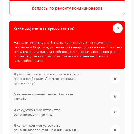
Вопросы по ремонту кондиционеров
Какие документы вы предоставляете?
На этапе приема устройства на диагностику и последующий
ремонт вам будет предоставлен заказ-наряд с указанием страховых
обязательств на ваше устройство. Далее, после выполнения работ
по ремонту техники, вы получите акт выполненных работ и
гарантийный талон.
Я уже знаю в чем неисправность и какой
ремонт необходим. Для чего проводить
диагностику?
Мне нужен срочный ремонт. Сможете
сделать?
Я хочу, чтобы мое устройство
ремонтировали при мне.
Я хочу, чтобы мое устройство
ремонтировалось только оригинальными