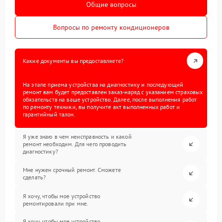
Общие вопросы
Вопросы по ремонту кондиционеров
Какие документы вы предоставляете?
На этапе приема устройства на диагностику и последующий
ремонт вам будет предоставлен заказ-наряд с указанием страховых
обязательств на ваше устройство. Далее, после выполнения работ
по ремонту техники, вы получите акт выполненных работ и
гарантийный талон.
Я уже знаю в чем неисправность и какой
ремонт необходим. Для чего проводить
диагностику?
Мне нужен срочный ремонт. Сможете
сделать?
Я хочу, чтобы мое устройство
ремонтировали при мне.
Я хочу, чтобы мое устройство