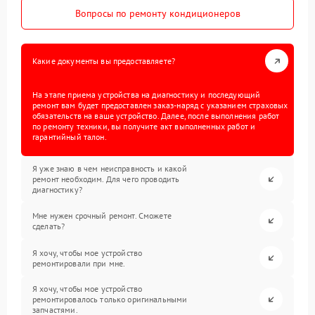
Вопросы по ремонту кондиционеров
Какие документы вы предоставляете?
На этапе приема устройства на диагностику и последующий
ремонт вам будет предоставлен заказ-наряд с указанием страховых
обязательств на ваше устройство. Далее, после выполнения работ
по ремонту техники, вы получите акт выполненных работ и
гарантийный талон.
Я уже знаю в чем неисправность и какой
ремонт необходим. Для чего проводить
диагностику?
Мне нужен срочный ремонт. Сможете
сделать?
Я хочу, чтобы мое устройство
ремонтировали при мне.
Я хочу, чтобы мое устройство
ремонтировалось только оригинальными
запчастями.