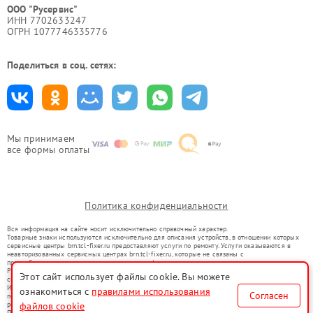
ООО "Русервис"
ИНН 7702633247
ОГРН 1077746335776
Поделиться в соц. сетях:
Мы принимаем
все формы оплаты
Политика конфиденциальности
Вся информация на сайте носит исключительно справочный характер.
Товарные знаки используются исключительно для описания устройств, в отношении которых
сервисные центры brn.tcl-fixer.ru предоставляют услуги по ремонту. Услуги оказываются в
неавторизованных сервисных центрах brn.tcl-fixer.ru, которые не связаны с
правообладателями товарных знаков или их официальными представителями.
Ремонт осуществляется для устройств, уже введенных в гражданский оборот в соответствии
Этот сайт использует файлы cookie. Вы можете
со статьей 1487 ГК РФ.
Использование товарных знаков не преследует цели индивидуализации услуг или введения
ознакомиться с
правилами использования
Согласен
потребителей в заблуждение, а служит для информирования о предоставляемых услугах по
ремонту техники указанных брендов.
файлов cookie
Представленная на сайте информация не является публичной офертой, определяемой