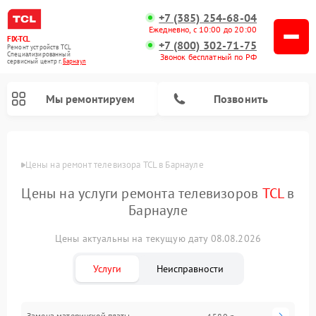
+7 (385) 254-68-04
Ежедневно, с 10:00 до 20:00
FIX-TCL
+7 (800) 302-71-75
Ремонт устройств TCL
Специализированный
Звонок бесплатный по РФ
cервисный центр г.
Барнаул
Мы ремонтируем
Позвонить
Цены
Цены на ремонт телевизора TCL в Барнауле
Цены на услуги ремонта телевизоров
TCL
в
Барнауле
Цены актуальны на текущую дату 08.08.2026
Услуги
Неисправности
Замена материнской платы