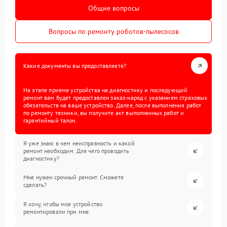
Общие вопросы
Вопросы по ремонту роботов-пылесосов
Какие документы вы предоставляете?
На этапе приема устройства на диагностику и последующий
ремонт вам будет предоставлен заказ-наряд с указанием страховых
обязательств на ваше устройство. Далее, после выполнения работ
по ремонту техники, вы получите акт выполненных работ и
гарантийный талон.
Я уже знаю в чем неисправность и какой
ремонт необходим. Для чего проводить
диагностику?
Мне нужен срочный ремонт. Сможете
сделать?
Я хочу, чтобы мое устройство
ремонтировали при мне.