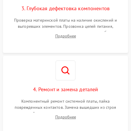
3. Глубокая дефектовка компонентов
Проверка материнской платы на наличие окислений и
выгоревших элементов. Прозвонка цепей питания,
тестирование приводных моторов колес и турбины
Подробнее
всасывания. Оценка состояния оптических и инфракрасных
датчиков, а также механизма лазерного дальномера.
4. Ремонт и замена деталей
Компонентный ремонт системной платы, пайка
поврежденных контактов. Замена вышедших из строя
двигателей, изношенного аккумулятора, неисправного
Подробнее
лидара или помпы подачи воды. Восстановление шлейфов и
устранение последствий попадания влаги.