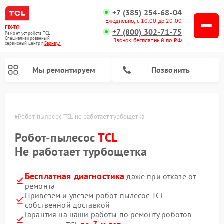
+7 (385) 254-68-04
Ежедневно, с 10:00 до 20:00
FIX-TCL
+7 (800) 302-71-75
Ремонт устройств TCL
Специализированный
Звонок бесплатный по РФ
cервисный центр г.
Барнаул
Мы ремонтируем
Позвонить
науле
Робот-пылесос TCL не работает турбощетка
Робот-пылесос
TCL
Не работает турбощетка
Бесплатная диагностика
даже при отказе от
ремонта
Привезем и увезем робот-пылесос TCL
собственной доставкой
Гарантия на наши работы по ремонту роботов-