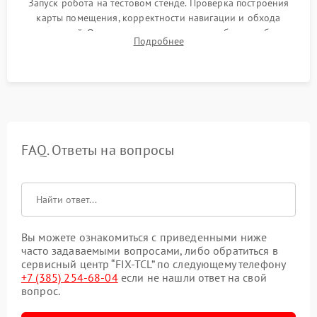
Запуск робота на тестовом стенде. Проверка построения
карты помещения, корректности навигации и обхода
препятствий. Оценка силы всасывания и работы турбины.
Подробнее
Тестирование автоматического возврата на док-станцию и
процесса зарядки.
FAQ. Ответы на вопросы
Вы можете ознакомиться с приведенными ниже
часто задаваемыми вопросами, либо обратиться в
сервисный центр “FIX-TCL” по следующему телефону
+7 (385) 254-68-04
если не нашли ответ на свой
вопрос.