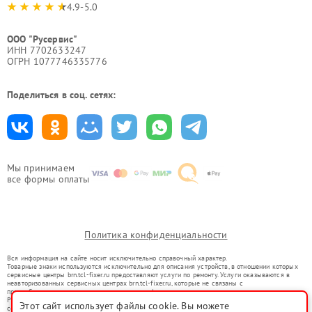
4.9-5.0
ООО "Русервис"
ИНН 7702633247
ОГРН 1077746335776
Поделиться в соц. сетях:
Мы принимаем
все формы оплаты
Политика конфиденциальности
Вся информация на сайте носит исключительно справочный характер.
Товарные знаки используются исключительно для описания устройств, в отношении которых
сервисные центры brn.tcl-fixer.ru предоставляют услуги по ремонту. Услуги оказываются в
неавторизованных сервисных центрах brn.tcl-fixer.ru, которые не связаны с
правообладателями товарных знаков или их официальными представителями.
Ремонт осуществляется для устройств, уже введенных в гражданский оборот в соответствии
Этот сайт использует файлы cookie. Вы можете
со статьей 1487 ГК РФ.