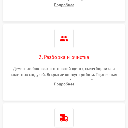
аккумулятора и тестирование базовой станции зарядки.
Подробнее
Оценка работы лидара, бампера и датчиков падения для
локализации неисправности.
2. Разборка и очистка
Демонтаж боковых и основной щеток, пылесборника и
колесных модулей. Вскрытие корпуса робота. Тщательная
очистка внутренних полостей, шестерней и плат от
Подробнее
скопившейся пыли, волос и шерсти животных с
использованием сжатого воздуха и щеток.