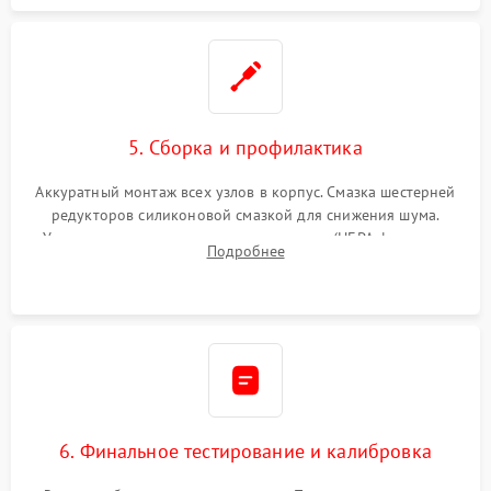
5. Сборка и профилактика
Аккуратный монтаж всех узлов в корпус. Смазка шестерней
редукторов силиконовой смазкой для снижения шума.
Установка новых расходных материалов (HEPA-фильтров,
Подробнее
микрофибры, щеток). Надежная фиксация разъемов и
проверка герметичности водяного контура.
6. Финальное тестирование и калибровка