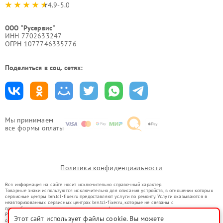
4.9-5.0
ООО "Русервис"
ИНН 7702633247
ОГРН 1077746335776
Поделиться в соц. сетях:
Мы принимаем
все формы оплаты
Политика конфиденциальности
Вся информация на сайте носит исключительно справочный характер.
Товарные знаки используются исключительно для описания устройств, в отношении которых
сервисные центры brn.tcl-fixer.ru предоставляют услуги по ремонту. Услуги оказываются в
неавторизованных сервисных центрах brn.tcl-fixer.ru, которые не связаны с
правообладателями товарных знаков или их официальными представителями.
Ремонт осуществляется для устройств, уже введенных в гражданский оборот в соответствии
Этот сайт использует файлы cookie. Вы можете
со статьей 1487 ГК РФ.