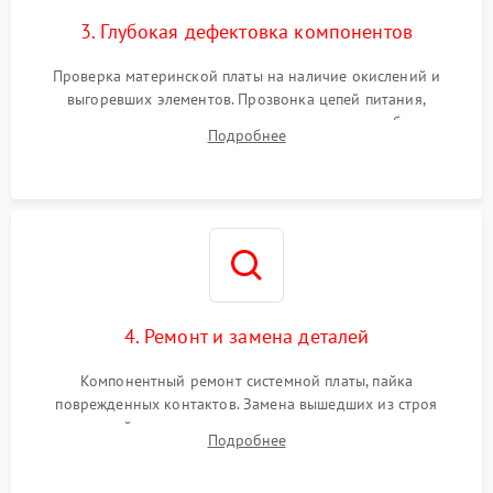
3. Глубокая дефектовка компонентов
Проверка материнской платы на наличие окислений и
выгоревших элементов. Прозвонка цепей питания,
тестирование приводных моторов колес и турбины
Подробнее
всасывания. Оценка состояния оптических и инфракрасных
датчиков, а также механизма лазерного дальномера.
4. Ремонт и замена деталей
Компонентный ремонт системной платы, пайка
поврежденных контактов. Замена вышедших из строя
двигателей, изношенного аккумулятора, неисправного
Подробнее
лидара или помпы подачи воды. Восстановление шлейфов и
устранение последствий попадания влаги.