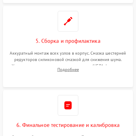
5. Сборка и профилактика
Аккуратный монтаж всех узлов в корпус. Смазка шестерней
редукторов силиконовой смазкой для снижения шума.
Установка новых расходных материалов (HEPA-фильтров,
Подробнее
микрофибры, щеток). Надежная фиксация разъемов и
проверка герметичности водяного контура.
6. Финальное тестирование и калибровка