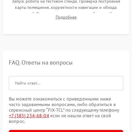
Запуск робота на тестовом стенде. Проверка построения
карты помещения, корректности навигации и обхода
препятствий. Оценка силы всасывания и работы турбины.
Подробнее
Тестирование автоматического возврата на док-станцию и
процесса зарядки.
FAQ. Ответы на вопросы
Вы можете ознакомиться с приведенными ниже
часто задаваемыми вопросами, либо обратиться в
сервисный центр “FIX-TCL” по следующему телефону
+7 (385) 254-68-04
если не нашли ответ на свой
вопрос.