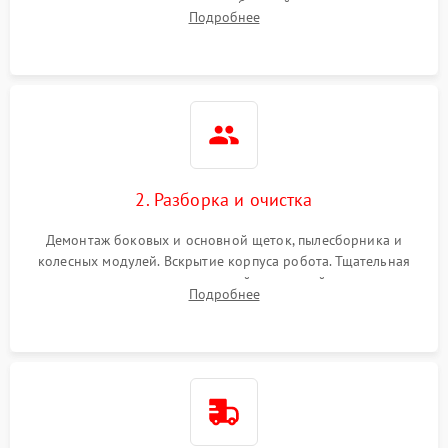
аккумулятора и тестирование базовой станции зарядки.
Подробнее
Оценка работы лидара, бампера и датчиков падения для
локализации неисправности.
2. Разборка и очистка
Демонтаж боковых и основной щеток, пылесборника и
колесных модулей. Вскрытие корпуса робота. Тщательная
очистка внутренних полостей, шестерней и плат от
Подробнее
скопившейся пыли, волос и шерсти животных с
использованием сжатого воздуха и щеток.