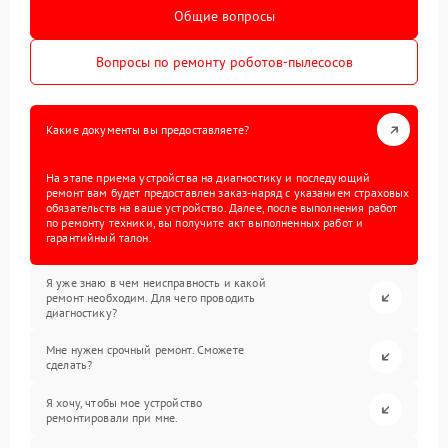
Общие вопросы
Вопросы по ремонту роботов-пылесосов
Какие документы вы предоставляете?
На этапе приема устройства на диагностику и последующий
ремонт вам будет предоставлен заказ-наряд с указанием страховых
обязательств на ваше устройство. Далее, после выполнения работ
по ремонту техники, вы получите акт выполненных работ и
гарантийный талон.
Я уже знаю в чем неисправность и какой
ремонт необходим. Для чего проводить
диагностику?
Мне нужен срочный ремонт. Сможете
сделать?
Я хочу, чтобы мое устройство
ремонтировали при мне.