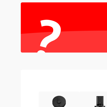
Проблемы с механикой
?
Батарея
Режим работы
Программные сбои