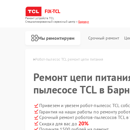
FIX-TCL
Ремонт устройств TCL
Специализированный cервисный центр г.
Барнаул
Мы ремонтируем
Срочный ремонт
Це
осов TCL в Барнауле
Робот-пылесос TCL ремонт цепи питания
Ремонт цепи питани
пылесосе TCL в Бар
Привезем и увезем робот-пылесос TCL соб
Гарантия на наши работы по ремонту робо
Срочный ремонт роботов-пылесосов TCL в 
Ремонт сушильных машин TCL
Ремонт стиральных машин TCL
20%
Скидка для вас до
Получите 1500 рублей на ремонт