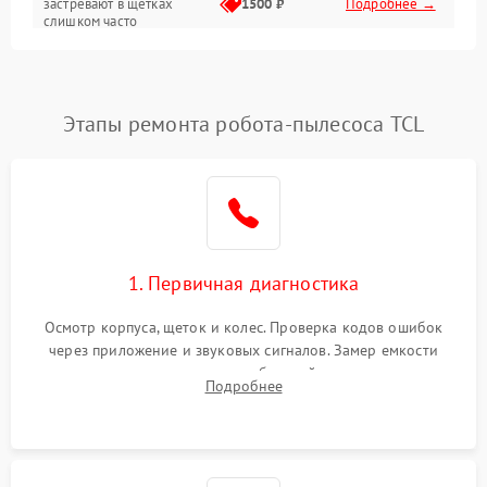
застревают в щетках
1500 ₽
Подробнее →
слишком часто
Программные сбои
Этапы ремонта робота-пылесоса TCL
1. Первичная диагностика
Осмотр корпуса, щеток и колес. Проверка кодов ошибок
через приложение и звуковых сигналов. Замер емкости
аккумулятора и тестирование базовой станции зарядки.
Подробнее
Оценка работы лидара, бампера и датчиков падения для
локализации неисправности.