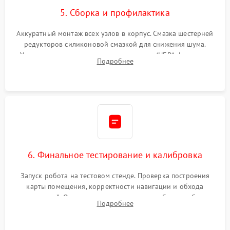
5. Сборка и профилактика
Аккуратный монтаж всех узлов в корпус. Смазка шестерней
редукторов силиконовой смазкой для снижения шума.
Установка новых расходных материалов (HEPA-фильтров,
Подробнее
микрофибры, щеток). Надежная фиксация разъемов и
проверка герметичности водяного контура.
6. Финальное тестирование и калибровка
Запуск робота на тестовом стенде. Проверка построения
карты помещения, корректности навигации и обхода
препятствий. Оценка силы всасывания и работы турбины.
Подробнее
Тестирование автоматического возврата на док-станцию и
процесса зарядки.