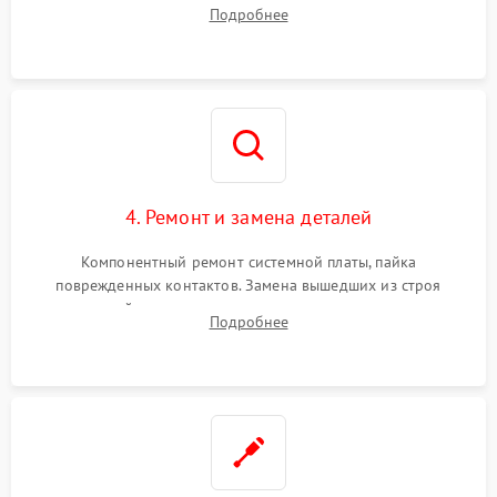
тестирование приводных моторов колес и турбины
Подробнее
всасывания. Оценка состояния оптических и инфракрасных
датчиков, а также механизма лазерного дальномера.
4. Ремонт и замена деталей
Компонентный ремонт системной платы, пайка
поврежденных контактов. Замена вышедших из строя
двигателей, изношенного аккумулятора, неисправного
Подробнее
лидара или помпы подачи воды. Восстановление шлейфов и
устранение последствий попадания влаги.