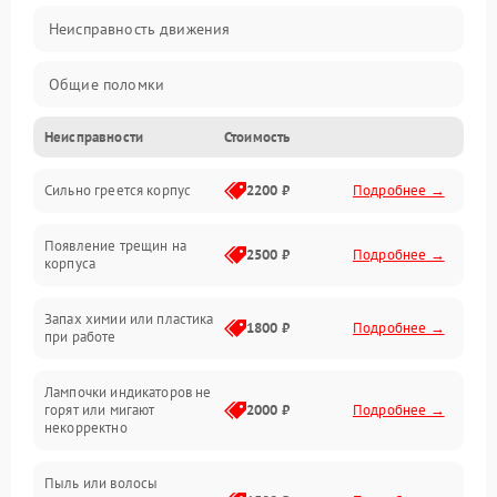
Неисправность движения
Общие поломки
Неисправности
Стоимость
Неисправность датчиков
Сильно греется корпус
2200 ₽
Подробнее →
Неисправность программного обеспечения
Появление трещин на
Проблемы с сигналом
2500 ₽
Подробнее →
корпуса
Неисправность резервуаров и систем подачи воды
Запах химии или пластика
1800 ₽
Подробнее →
при работе
Проблемы с механикой
Лампочки индикаторов не
горят или мигают
2000 ₽
Подробнее →
Батарея
некорректно
Режим работы
Пыль или волосы