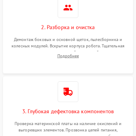
2. Разборка и очистка
Демонтаж боковых и основной щеток, пылесборника и
колесных модулей. Вскрытие корпуса робота. Тщательная
очистка внутренних полостей, шестерней и плат от
Подробнее
скопившейся пыли, волос и шерсти животных с
использованием сжатого воздуха и щеток.
3. Глубокая дефектовка компонентов
Проверка материнской платы на наличие окислений и
выгоревших элементов. Прозвонка цепей питания,