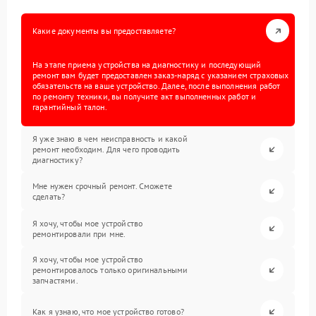
Какие документы вы предоставляете?
На этапе приема устройства на диагностику и последующий
ремонт вам будет предоставлен заказ-наряд с указанием страховых
обязательств на ваше устройство. Далее, после выполнения работ
по ремонту техники, вы получите акт выполненных работ и
гарантийный талон.
Я уже знаю в чем неисправность и какой
ремонт необходим. Для чего проводить
диагностику?
Мне нужен срочный ремонт. Сможете
сделать?
Я хочу, чтобы мое устройство
ремонтировали при мне.
Я хочу, чтобы мое устройство
ремонтировалось только оригинальными
запчастями.
Как я узнаю, что мое устройство готово?