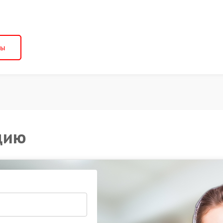
ны
цию