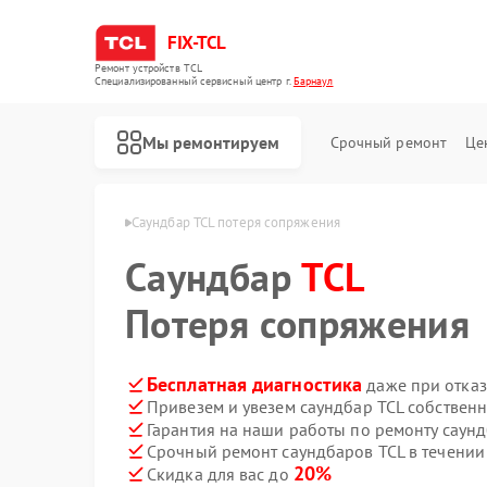
FIX-TCL
Ремонт устройств TCL
Специализированный cервисный центр г.
Барнаул
Мы ремонтируем
Срочный ремонт
Це
аров TCL в Барнауле
Саундбар TCL потеря сопряжения
Саундбар
TCL
Потеря сопряжения
Бесплатная диагностика
даже при отказ
Привезем и увезем саундбар TCL собствен
Гарантия на наши работы по ремонту саун
Срочный ремонт саундбаров TCL в течении
Ремонт роботов-пылесосов TCL
Ремонт сушильных машин TCL
Ремонт стиральных машин TCL
20%
Скидка для вас до