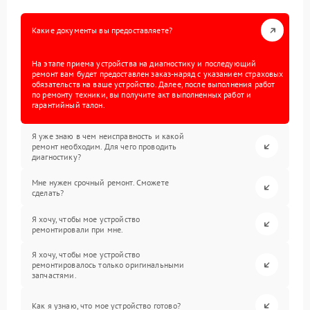
Какие документы вы предоставляете?
На этапе приема устройства на диагностику и последующий
ремонт вам будет предоставлен заказ-наряд с указанием страховых
обязательств на ваше устройство. Далее, после выполнения работ
по ремонту техники, вы получите акт выполненных работ и
гарантийный талон.
Я уже знаю в чем неисправность и какой
ремонт необходим. Для чего проводить
диагностику?
Мне нужен срочный ремонт. Сможете
сделать?
Я хочу, чтобы мое устройство
ремонтировали при мне.
Я хочу, чтобы мое устройство
ремонтировалось только оригинальными
запчастями.
Как я узнаю, что мое устройство готово?