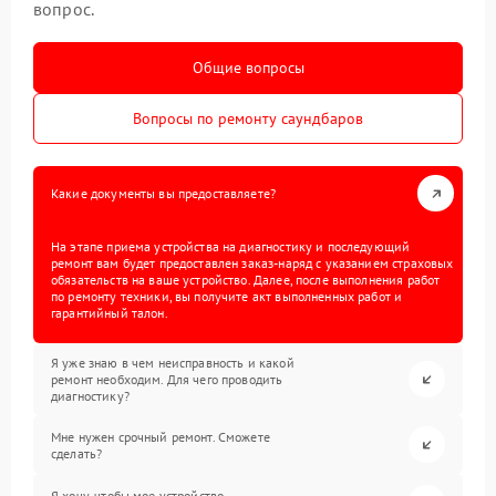
вопрос.
Общие вопросы
Вопросы по ремонту саундбаров
Какие документы вы предоставляете?
На этапе приема устройства на диагностику и последующий
ремонт вам будет предоставлен заказ-наряд с указанием страховых
обязательств на ваше устройство. Далее, после выполнения работ
по ремонту техники, вы получите акт выполненных работ и
гарантийный талон.
Я уже знаю в чем неисправность и какой
ремонт необходим. Для чего проводить
диагностику?
Мне нужен срочный ремонт. Сможете
сделать?
Я хочу, чтобы мое устройство