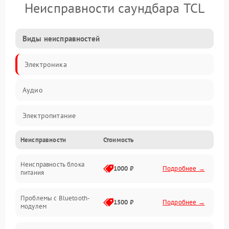
Неисправности саундбара TCL
Виды неисправностей
Электроника
Аудио
Электропитание
Неисправности
Стоимость
Интерфейсы
Неисправность блока
Связь
1000 ₽
Подробнее →
питания
Акустика
Проблемы с Bluetooth-
1500 ₽
Подробнее →
модулем
Механические повреждения