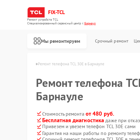
FIX-TCL
Ремонт устройств TCL
Специализированный cервисный центр г.
Барнаул
Мы ремонтируем
Срочный ремонт
Це
онов TCL в Барнауле
Ремонт телефона TCL 30Е в Барнауле
Ремонт телефона TC
Барнауле
от 480 руб.
Стоимость ремонта
Бесплатная диагностика
даже при отказ
Привезем и увезем телефон TCL 30Е сами
Ремонт роботов-пылесосов TCL
Ремонт сушильных машин TCL
Ремонт стиральных машин TCL
Гарантия на наши работы по ремонту теле
Срочный ремонт телефонов TCL 30Е в тече