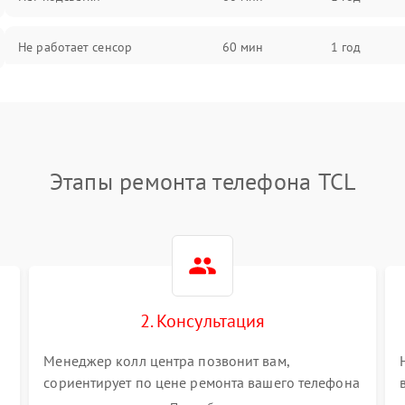
Не работает сенсор
60 мин
1 год
Мерцает изображение
60 мин
1 год
Не работает 3D Touch
60 мин
1 год
Этапы ремонта телефона TCL
Не работает Face ID
60 мин
1 год
2. Консультация
Менеджер колл центра позвонит вам,
сориентирует по цене ремонта вашего телефона
а также ответит на все ваши вопросы.