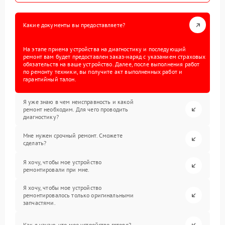
Какие документы вы предоставляете?
На этапе приема устройства на диагностику и последующий
ремонт вам будет предоставлен заказ-наряд с указанием страховых
обязательств на ваше устройство. Далее, после выполнения работ
по ремонту техники, вы получите акт выполненных работ и
гарантийный талон.
Я уже знаю в чем неисправность и какой
ремонт необходим. Для чего проводить
диагностику?
Мне нужен срочный ремонт. Сможете
сделать?
Я хочу, чтобы мое устройство
ремонтировали при мне.
Я хочу, чтобы мое устройство
ремонтировалось только оригинальными
запчастями.
Как я узнаю, что мое устройство готово?