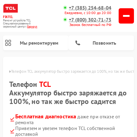
+7 (385) 254-68-04
Ежедневно, с 10:00 до 20:00
FIX-TCL
+7 (800) 302-71-75
Ремонт устройств TCL
Специализированный
Звонок бесплатный по РФ
cервисный центр г.
Барнаул
Мы ремонтируем
Позвонить
науле
Телефон TCL аккумулятор быстро заряжается до 100%, но так же быстр
Телефон
TCL
Аккумулятор быстро заряжается до
100%, но так же быстро садится
Бесплатная диагностика
даже при отказе от
ремонта
Привезем и увезем телефон TCL собственной
доставкой