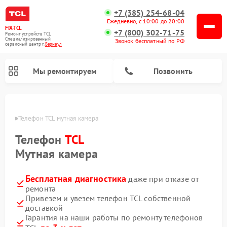
+7 (385) 254-68-04
Ежедневно, с 10:00 до 20:00
FIX-TCL
+7 (800) 302-71-75
Ремонт устройств TCL
Специализированный
Звонок бесплатный по РФ
cервисный центр г.
Барнаул
Мы ремонтируем
Позвонить
науле
Телефон TCL мутная камера
Телефон
TCL
Мутная камера
Бесплатная диагностика
даже при отказе от
ремонта
Привезем и увезем телефон TCL собственной
доставкой
Гарантия на наши работы по ремонту телефонов