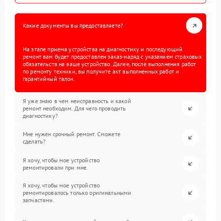
Какие документы вы предоставляете?
На этапе приема устройства на диагностику и последующий
ремонт вам будет предоставлен заказ-наряд с указанием страховых
обязательств на ваше устройство. Далее, после выполнения работ
по ремонту техники, вы получите акт выполненных работ и
гарантийный талон.
Я уже знаю в чем неисправность и какой
ремонт необходим. Для чего проводить
диагностику?
Мне нужен срочный ремонт. Сможете
сделать?
Я хочу, чтобы мое устройство
ремонтировали при мне.
Я хочу, чтобы мое устройство
ремонтировалось только оригинальными
запчастями.