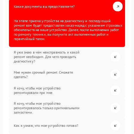
Какие документы вы предоставляете?
На этапе приема устройства на диагностику и последующий
ремонт вам будет предоставлен заказ-наряд с указанием страховых
обязательств на ваше устройство. Далее, после выполнения работ
по ремонту техники, вы получите акт выполненных работ и
гарантийный талон.
Я уже знаю в чем неисправность и какой
ремонт необходим. Для чего проводить
диагностику?
Мне нужен срочный ремонт. Сможете
сделать?
Я хочу, чтобы мое устройство
ремонтировали при мне.
Я хочу, чтобы мое устройство
ремонтировалось только оригинальными
запчастями.
Как я узнаю, что мое устройство готово?