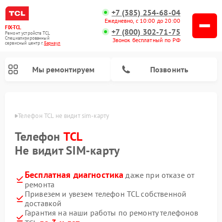
+7 (385) 254-68-04
Ежедневно, с 10:00 до 20:00
FIX-TCL
+7 (800) 302-71-75
Ремонт устройств TCL
Специализированный
Звонок бесплатный по РФ
cервисный центр г.
Барнаул
Мы ремонтируем
Позвонить
науле
Телефон TCL не видит sim-карту 
Телефон
TCL
Не видит SIM-карту
Бесплатная диагностика
даже при отказе от
ремонта
Привезем и увезем телефон TCL собственной
доставкой
Гарантия на наши работы по ремонту телефонов