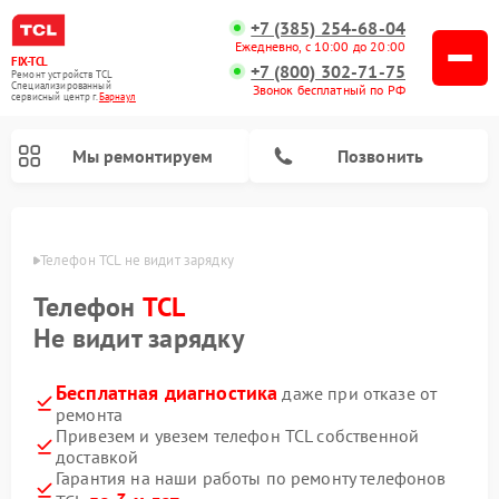
+7 (385) 254-68-04
Ежедневно, с 10:00 до 20:00
FIX-TCL
+7 (800) 302-71-75
Ремонт устройств TCL
Специализированный
Звонок бесплатный по РФ
cервисный центр г.
Барнаул
Мы ремонтируем
Позвонить
науле
Телефон TCL не видит зарядку
Телефон
TCL
Не видит зарядку
Бесплатная диагностика
даже при отказе от
ремонта
Привезем и увезем телефон TCL собственной
доставкой
Гарантия на наши работы по ремонту телефонов