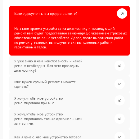
Какие документы вы предоставляете?
На этапе приема устройства на диагностику и последующий
ремонт вам будет предоставлен заказ-наряд с указанием страховых
обязательств на ваше устройство. Далее, после выполнения работ
по ремонту техники, вы получите акт выполненных работ и
гарантийный талон.
Я уже знаю в чем неисправность и какой
ремонт необходим. Для чего проводить
диагностику?
Мне нужен срочный ремонт. Сможете
сделать?
Я хочу, чтобы мое устройство
ремонтировали при мне.
Я хочу, чтобы мое устройство
ремонтировалось только оригинальными
запчастями.
Как я узнаю, что мое устройство готово?