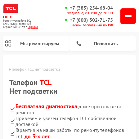
+7 (385) 254-68-04
Ежедневно, с 10:00 до 20:00
FIX-TCL
+7 (800) 302-71-75
Ремонт устройств TCL
Специализированный
Звонок бесплатный по РФ
cервисный центр г.
Барнаул
Мы ремонтируем
Позвонить
науле
Телефон TCL нет подсветки
Телефон
TCL
Нет подсветки
Бесплатная диагностика
даже при отказе от
ремонта
Привезем и увезем телефон TCL собственной
доставкой
Гарантия на наши работы по ремонту телефонов
до 3-х лет
TCL