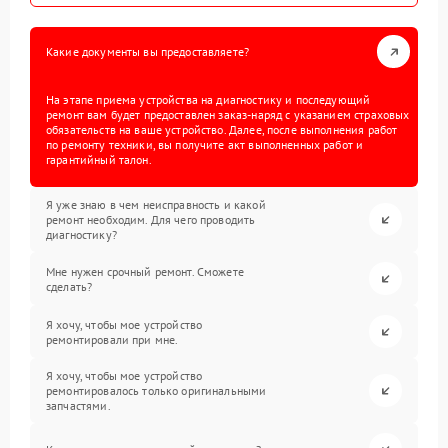
Какие документы вы предоставляете?
На этапе приема устройства на диагностику и последующий
ремонт вам будет предоставлен заказ-наряд с указанием страховых
обязательств на ваше устройство. Далее, после выполнения работ
по ремонту техники, вы получите акт выполненных работ и
гарантийный талон.
Я уже знаю в чем неисправность и какой
ремонт необходим. Для чего проводить
диагностику?
Мне нужен срочный ремонт. Сможете
сделать?
Я хочу, чтобы мое устройство
ремонтировали при мне.
Я хочу, чтобы мое устройство
ремонтировалось только оригинальными
запчастями.