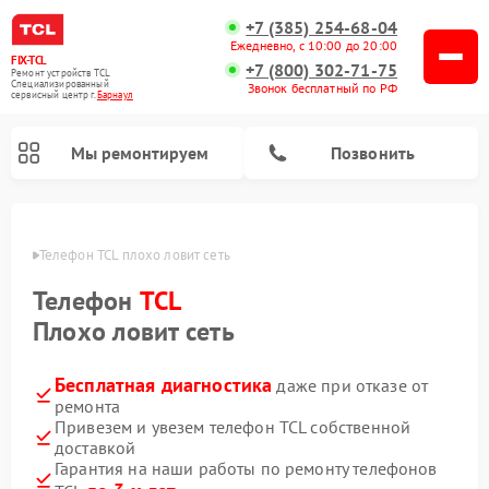
+7 (385) 254-68-04
Ежедневно, с 10:00 до 20:00
FIX-TCL
+7 (800) 302-71-75
Ремонт устройств TCL
Специализированный
Звонок бесплатный по РФ
cервисный центр г.
Барнаул
Мы ремонтируем
Позвонить
науле
Телефон TCL плохо ловит сеть
Телефон
TCL
Плохо ловит сеть
Бесплатная диагностика
даже при отказе от
ремонта
Привезем и увезем телефон TCL собственной
доставкой
Гарантия на наши работы по ремонту телефонов