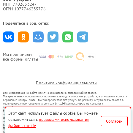
ИНН 7702633247
ОГРН 1077746335776
Поделиться в соц. сетях:
Мы принимаем
все формы оплаты
Политика конфиденциальности
Вся информация на сайте носит исключительно справочный характер.
Товарные знаки используются исключительно для описания устройств, в отношении которых
сервисные центры brn.tcl-fixer.ru предоставляют услуги по ремонту. Услуги оказываются в
неавторизованных сервисных центрах brn.tcl-fixer.ru, которые не связаны с
правообладателями товарных знаков или их официальными представителями.
Ремонт осуществляется для устройств, уже введенных в гражданский оборот в соответствии
Этот сайт использует файлы cookie. Вы можете
со статьей 1487 ГК РФ.
Использование товарных знаков не преследует цели индивидуализации услуг или введения
ознакомиться с
правилами использования
Согласен
потребителей в заблуждение, а служит для информирования о предоставляемых услугах по
ремонту техники указанных брендов.
файлов cookie
Представленная на сайте информация не является публичной офертой, определяемой
положениями Статьи 437(2) Гражданского кодекса РФ