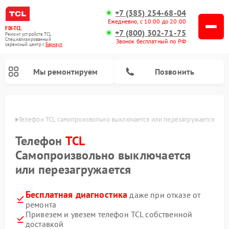
+7 (385) 254-68-04
Ежедневно, с 10:00 до 20:00
FIX-TCL
+7 (800) 302-71-75
Ремонт устройств TCL
Специализированный
Звонок бесплатный по РФ
cервисный центр г.
Барнаул
Мы ремонтируем
Позвонить
науле
Телефон TCL самопроизвольно выключается или перезагружается
Телефон
TCL
Самопроизвольно выключается
или перезагружается
Бесплатная диагностика
даже при отказе от
ремонта
Привезем и увезем телефон TCL собственной
доставкой