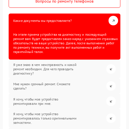
Вопросы по ремонту телефонов
Какие документы вы предоставляете?
На этапе приема устройства на диагностику и последующий
ремонт вам будет предоставлен заказ-наряд с указанием страховых
обязательств на ваше устройство. Далее, после выполнения работ
по ремонту техники, вы получите акт выполненных работ и
гарантийный талон.
Я уже знаю в чем неисправность и какой
ремонт необходим. Для чего проводить
диагностику?
Мне нужен срочный ремонт. Сможете
сделать?
Я хочу, чтобы мое устройство
ремонтировали при мне.
Я хочу, чтобы мое устройство
ремонтировалось только оригинальными
запчастями.