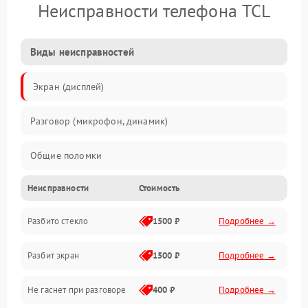
Неисправности телефона TCL
Виды неисправностей
Экран (дисплей)
Разговор (микрофон, динамик)
Общие поломки
Неисправности
Стоимость
Проблемы связи
Разбито стекло
1500 ₽
Подробнее →
Камеры
Разбит экран
1500 ₽
Подробнее →
Проблемы с дисплеем и сенсором
Не гаснет при разговоре
400 ₽
Подробнее →
Зарядка