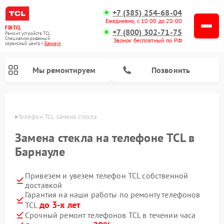
+7 (385) 254-68-04
Ежедневно, с 10:00 до 20:00
FIX-TCL
+7 (800) 302-71-75
Ремонт устройств TCL
Специализированный
Звонок бесплатный по РФ
cервисный центр г.
Барнаул
Мы ремонтируем
Позвонить
науле
Телефон TCL замена стекла
Замена стекла на телефоне TCL в
Барнауле
Привезем и увезем телефон TCL собственной
доставкой
Гарантия на наши работы по ремонту телефонов
до 3-х лет
TCL
Срочный ремонт телефонов TCL в течении часа