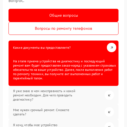
вопрос.
Общие вопросы
Вопросы по ремонту телефонов
Какие документы вы предоставляете?
На этапе приема устройства на диагностику и последующий
ремонт вам будет предоставлен заказ-наряд с указанием страховых
обязательств на ваше устройство. Далее, после выполнения работ
по ремонту техники, вы получите акт выполненных работ и
гарантийный талон.
Я уже знаю в чем неисправность и какой
ремонт необходим. Для чего проводить
диагностику?
Мне нужен срочный ремонт. Сможете
сделать?
Я хочу, чтобы мое устройство