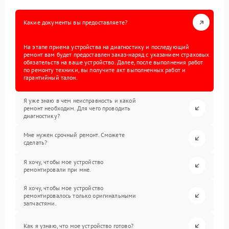
Какие документы вы предоставляете?
На этапе приема устройства на диагностику и последующий
ремонт вам будет предоставлен заказ-наряд с указанием страховых
обязательств на ваше устройство. Далее, после выполнения работ
по ремонту техники, вы получите акт выполненных работ и
гарантийный талон.
Я уже знаю в чем неисправность и какой
ремонт необходим. Для чего проводить
диагностику?
Мне нужен срочный ремонт. Сможете
сделать?
Я хочу, чтобы мое устройство
ремонтировали при мне.
Я хочу, чтобы мое устройство
ремонтировалось только оригинальными
запчастями.
Как я узнаю, что мое устройство готово?