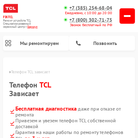
+7 (385) 254-68-04
Ежедневно, с 10:00 до 20:00
FIX-TCL
+7 (800) 302-71-75
Ремонт устройств TCL
Специализированный
Звонок бесплатный по РФ
cервисный центр г.
Барнаул
Мы ремонтируем
Позвонить
науле
Телефон TCL зависает 
Телефон
TCL
Зависает
Бесплатная диагностика
даже при отказе от
ремонта
Привезем и увезем телефон TCL собственной
доставкой
Гарантия на наши работы по ремонту телефонов