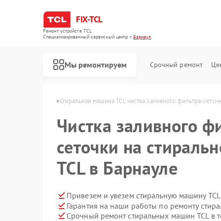
FIX-TCL
Ремонт устройств TCL
Специализированный cервисный центр г.
Барнаул
Мы ремонтируем
Срочный ремонт
Це
шин TCL в Барнауле
Стиральная машина TCL чистка заливного фильтра-сеточ
Чистка заливного ф
сеточки на стираль
TCL в Барнауле
Привезем и увезем стиральную машину TCL
Гарантия на наши работы по ремонту стир
Ремонт роботов-пылесосов TCL
Ремонт сушильных машин TCL
Срочный ремонт стиральных машин TCL в т