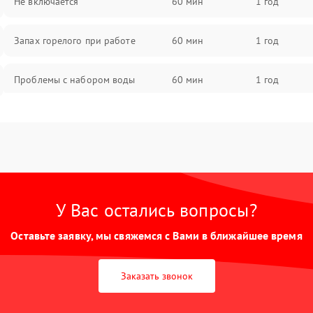
Не включается
60 мин
1 год
Запах горелого при работе
60 мин
1 год
Проблемы с набором воды
60 мин
1 год
Замена ТЭНа
60 мин
1 год
Замена платы управления
60 мин
1 год
У Вас остались вопросы?
Оставьте заявку, мы свяжемся с Вами в ближайшее время
Заказать звонок