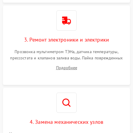
3. Ремонт электроники и электрики
Прозвонка мультиметром ТЭНа, датчика температуры,
прессостата и клапанов залива воды. Пайка поврежденных
дорожек или замена симисторов на плате управления.
Подробнее
Восстановление целостности проводки и контактов.
4. Замена механических узлов