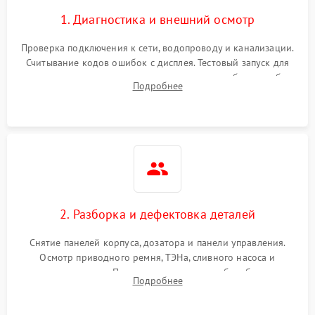
1. Диагностика и внешний осмотр
Проверка подключения к сети, водопроводу и канализации.
Считывание кодов ошибок с дисплея. Тестовый запуск для
выявления посторонних шумов, протечек или сбоев в работе
Подробнее
электронного модуля управления.
2. Разборка и дефектовка деталей
Снятие панелей корпуса, дозатора и панели управления.
Осмотр приводного ремня, ТЭНа, сливного насоса и
амортизаторов. Проверка подшипников барабана и
Подробнее
крестовины на износ, а манжеты люка на разрывы.