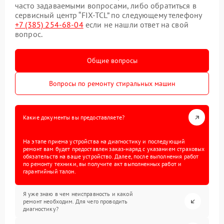
часто задаваемыми вопросами, либо обратиться в
сервисный центр “FIX-TCL” по следующему телефону
+7 (385) 254-68-04
если не нашли ответ на свой
вопрос.
Общие вопросы
Вопросы по ремонту стиральных машин
Какие документы вы предоставляете?
На этапе приема устройства на диагностику и последующий
ремонт вам будет предоставлен заказ-наряд с указанием страховых
обязательств на ваше устройство. Далее, после выполнения работ
по ремонту техники, вы получите акт выполненных работ и
гарантийный талон.
Я уже знаю в чем неисправность и какой
ремонт необходим. Для чего проводить
диагностику?