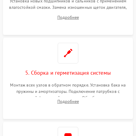
Установка новых подшипников и сальников с применением
влагостойкой смазки. Замена изношенных щеток двигателя,
порванного ремня привода, неисправного сливного насоса
Подробнее
или поврежденной резиновой манжеты.
5. Сборка и герметизация системы
Монтаж всех узлов в обратном порядке. Установка бака на
пружины и амортизаторы. Подключение патрубков с
надежной фиксацией хомутами. Обработка стыков
Подробнее
герметиком для предотвращения возможных протечек воды.