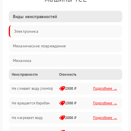
Виды неисправностей
Электроника
Механические повреждения
Механика
Неисправности
Стоимость
Электропитание
Не сливает воду (помпа)
2500 ₽
Подробнее →
Водоснабжение
Не вращается барабан
1500 ₽
Подробнее →
Слив
Не нагревает воду
2000 ₽
Подробнее →
Программное обеспечение