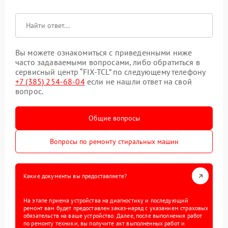
Вы можете ознакомиться с приведенными ниже
часто задаваемыми вопросами, либо обратиться в
сервисный центр “FIX-TCL” по следующему телефону
+7 (385) 254-68-04
если не нашли ответ на свой
вопрос.
Общие вопросы
Вопросы по ремонту стиральных машин
Какие документы вы предоставляете?
На этапе приема устройства на диагностику и последующий
ремонт вам будет предоставлен заказ-наряд с указанием страховых
обязательств на ваше устройство. Далее, после выполнения работ
по ремонту техники, вы получите акт выполненных работ и