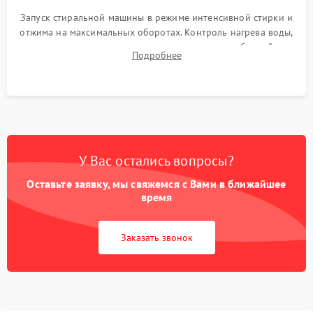
Запуск стиральной машины в режиме интенсивной стирки и
отжима на максимальных оборотах. Контроль нагрева воды,
корректности слива, отсутствия излишних вибраций,
Подробнее
посторонних стуков и протечек под корпусом.
У Вас остались вопросы?
Оставьте заявку, мы свяжемся с Вами в ближайшее
время
Заказать звонок