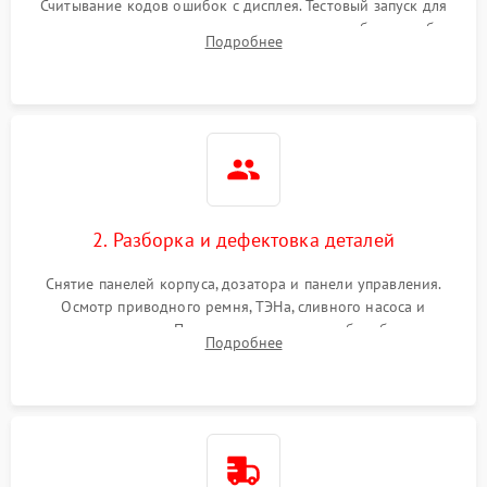
Считывание кодов ошибок с дисплея. Тестовый запуск для
выявления посторонних шумов, протечек или сбоев в работе
Подробнее
электронного модуля управления.
2. Разборка и дефектовка деталей
Снятие панелей корпуса, дозатора и панели управления.
Осмотр приводного ремня, ТЭНа, сливного насоса и
амортизаторов. Проверка подшипников барабана и
Подробнее
крестовины на износ, а манжеты люка на разрывы.