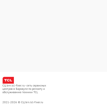
СЦ brn.tcl-fixer.ru - сеть сервисных
центров в Барнауле по ремонту и
обслуживанию техники TCL
2021-2026 © СЦ brn.tcl-fixer.ru