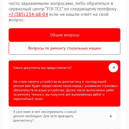
часто задаваемыми вопросами, либо обратиться в
сервисный центр “FIX-TCL” по следующему телефону
+7 (385) 254-68-04
если не нашли ответ на свой
вопрос.
Общие вопросы
Вопросы по ремонту стиральных машин
Какие документы вы предоставляете?
На этапе приема устройства на диагностику и последующий
ремонт вам будет предоставлен заказ-наряд с указанием страховых
обязательств на ваше устройство. Далее, после выполнения работ
по ремонту техники, вы получите акт выполненных работ и
гарантийный талон.
Я уже знаю в чем неисправность и какой
ремонт необходим. Для чего проводить
диагностику?