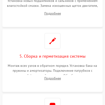
Установка новых подшипников и сальников с применением
влагостойкой смазки. Замена изношенных щеток двигателя,
порванного ремня привода, неисправного сливного насоса
Подробнее
или поврежденной резиновой манжеты.
5. Сборка и герметизация системы
Монтаж всех узлов в обратном порядке. Установка бака на
пружины и амортизаторы. Подключение патрубков с
надежной фиксацией хомутами. Обработка стыков
Подробнее
герметиком для предотвращения возможных протечек воды.