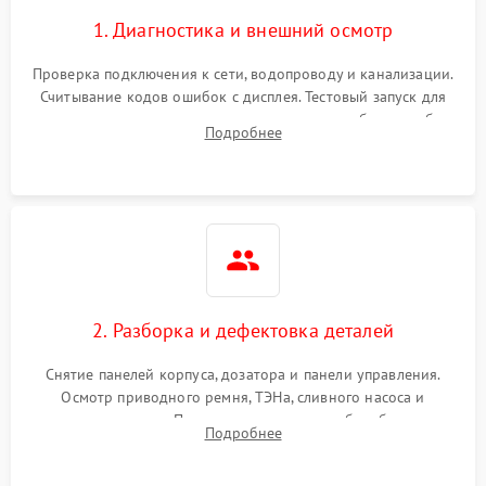
1. Диагностика и внешний осмотр
Проверка подключения к сети, водопроводу и канализации.
Считывание кодов ошибок с дисплея. Тестовый запуск для
выявления посторонних шумов, протечек или сбоев в работе
Подробнее
электронного модуля управления.
2. Разборка и дефектовка деталей
Снятие панелей корпуса, дозатора и панели управления.
Осмотр приводного ремня, ТЭНа, сливного насоса и
амортизаторов. Проверка подшипников барабана и
Подробнее
крестовины на износ, а манжеты люка на разрывы.