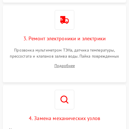
3. Ремонт электроники и электрики
Прозвонка мультиметром ТЭНа, датчика температуры,
прессостата и клапанов залива воды. Пайка поврежденных
дорожек или замена симисторов на плате управления.
Подробнее
Восстановление целостности проводки и контактов.
4. Замена механических узлов