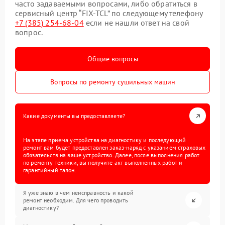
часто задаваемыми вопросами, либо обратиться в
сервисный центр “FIX-TCL” по следующему телефону
+7 (385) 254-68-04
если не нашли ответ на свой
вопрос.
Общие вопросы
Вопросы по ремонту сушильных машин
Какие документы вы предоставляете?
На этапе приема устройства на диагностику и последующий
ремонт вам будет предоставлен заказ-наряд с указанием страховых
обязательств на ваше устройство. Далее, после выполнения работ
по ремонту техники, вы получите акт выполненных работ и
гарантийный талон.
Я уже знаю в чем неисправность и какой
ремонт необходим. Для чего проводить
диагностику?