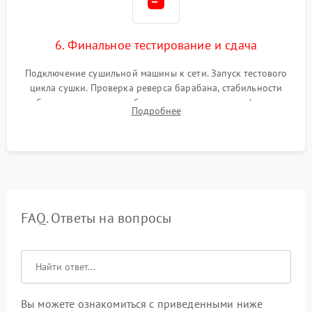
6. Финальное тестирование и сдача
Подключение сушильной машины к сети. Запуск тестового
цикла сушки. Проверка реверса барабана, стабильности
набора температуры, работы дренажного насоса (откачка
Подробнее
конденсата) и отсутствия посторонних скрипов, стуков или
вибраций.
FAQ. Ответы на вопросы
Вы можете ознакомиться с приведенными ниже