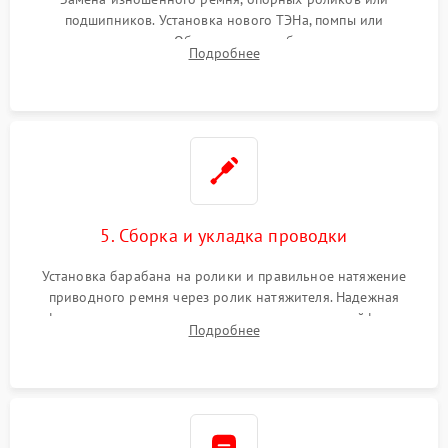
подшипников. Установка нового ТЭНа, помпы или
термодатчиков. Обязательная глубокая очистка
Подробнее
конденсатора, крыльчатки вентилятора и воздуховодов от
ворса. Восстановление платы управления.
5. Сборка и укладка проводки
Установка барабана на ролики и правильное натяжение
приводного ремня через ролик натяжителя. Надежная
фиксация всех узлов, подключение клемм и шлейфов к
Подробнее
модулю управления. Монтаж корпусных панелей, люка и
верхней крышки устройства.