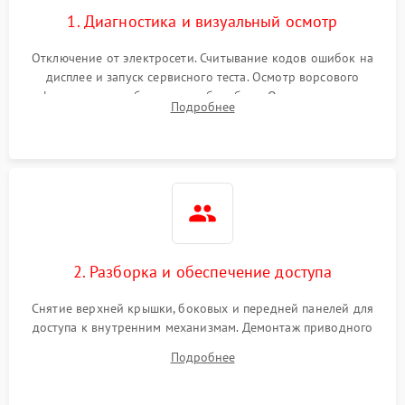
1. Диагностика и визуальный осмотр
Отключение от электросети. Считывание кодов ошибок на
дисплее и запуск сервисного теста. Осмотр ворсового
фильтра, теплообменника и барабана. Опрос клиента о
Подробнее
неисправностях (не сушит, не крутит барабан, сильно шумит
или выдает ошибку).
2. Разборка и обеспечение доступа
Снятие верхней крышки, боковых и передней панелей для
доступа к внутренним механизмам. Демонтаж приводного
ремня, панели управления и защитных кожухов.
Подробнее
Обеспечение свободного доступа к ТЭНу, компрессору,
двигателю и дренажной помпе.