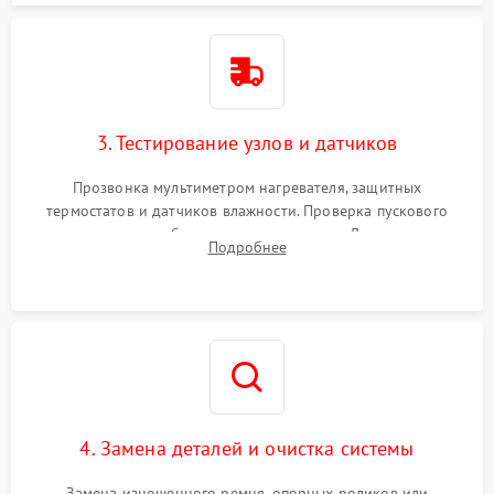
3. Тестирование узлов и датчиков
Прозвонка мультиметром нагревателя, защитных
термостатов и датчиков влажности. Проверка пускового
конденсатора, обмоток мотора и помпы. Для машин с
Подробнее
тепловым насосом — диагностика работы компрессора и
оценка циркуляции хладагента.
4. Замена деталей и очистка системы
Замена изношенного ремня, опорных роликов или