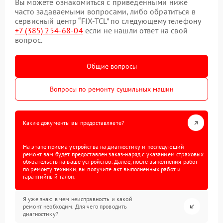
Вы можете ознакомиться с приведенными ниже
часто задаваемыми вопросами, либо обратиться в
сервисный центр “FIX-TCL” по следующему телефону
+7 (385) 254-68-04
если не нашли ответ на свой
вопрос.
Общие вопросы
Вопросы по ремонту сушильных машин
Какие документы вы предоставляете?
На этапе приема устройства на диагностику и последующий
ремонт вам будет предоставлен заказ-наряд с указанием страховых
обязательств на ваше устройство. Далее, после выполнения работ
по ремонту техники, вы получите акт выполненных работ и
гарантийный талон.
Я уже знаю в чем неисправность и какой
ремонт необходим. Для чего проводить
диагностику?