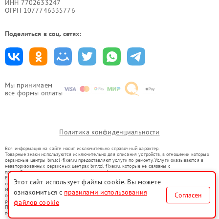
ИНН 7702633247
ОГРН 1077746335776
Поделиться в соц. сетях:
Мы принимаем
все формы оплаты
Политика конфиденциальности
Вся информация на сайте носит исключительно справочный характер.
Товарные знаки используются исключительно для описания устройств, в отношении которых
сервисные центры brn.tcl-fixer.ru предоставляют услуги по ремонту. Услуги оказываются в
неавторизованных сервисных центрах brn.tcl-fixer.ru, которые не связаны с
правообладателями товарных знаков или их официальными представителями.
Ремонт осуществляется для устройств, уже введенных в гражданский оборот в соответствии
Этот сайт использует файлы cookie. Вы можете
со статьей 1487 ГК РФ.
Использование товарных знаков не преследует цели индивидуализации услуг или введения
ознакомиться с
правилами использования
Согласен
потребителей в заблуждение, а служит для информирования о предоставляемых услугах по
ремонту техники указанных брендов.
файлов cookie
Представленная на сайте информация не является публичной офертой, определяемой
положениями Статьи 437(2) Гражданского кодекса РФ