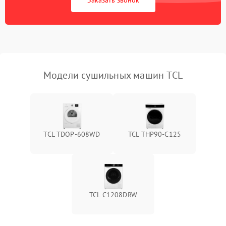
Заказать звонок
Зависает программа
1500 ₽
Подробнее →
Ошибка на дисплее
1290 ₽
Подробнее →
Модели сушильных машин TCL
TCL TDOP-608WD
TCL THP90-C125
TCL C1208DRW