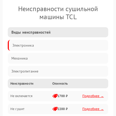
Неисправности сушильной
машины TCL
Виды неисправностей
Электроника
Механика
Электропитание
Неисправности
Стоимость
Нагрев
Не включается
1700 ₽
Подробнее →
Механические повреждения
Не сушит
2200 ₽
Подробнее →
Оптика