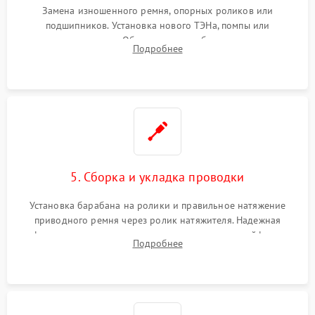
Замена изношенного ремня, опорных роликов или
подшипников. Установка нового ТЭНа, помпы или
термодатчиков. Обязательная глубокая очистка
Подробнее
конденсатора, крыльчатки вентилятора и воздуховодов от
ворса. Восстановление платы управления.
5. Сборка и укладка проводки
Установка барабана на ролики и правильное натяжение
приводного ремня через ролик натяжителя. Надежная
фиксация всех узлов, подключение клемм и шлейфов к
Подробнее
модулю управления. Монтаж корпусных панелей, люка и
верхней крышки устройства.