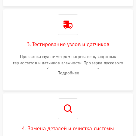
3. Тестирование узлов и датчиков
Прозвонка мультиметром нагревателя, защитных
термостатов и датчиков влажности. Проверка пускового
конденсатора, обмоток мотора и помпы. Для машин с
Подробнее
тепловым насосом — диагностика работы компрессора и
оценка циркуляции хладагента.
4. Замена деталей и очистка системы