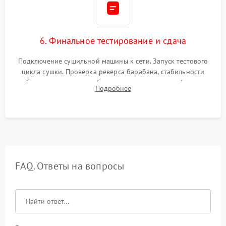
6. Финальное тестирование и сдача
Подключение сушильной машины к сети. Запуск тестового
цикла сушки. Проверка реверса барабана, стабильности
набора температуры, работы дренажного насоса (откачка
Подробнее
конденсата) и отсутствия посторонних скрипов, стуков или
вибраций.
FAQ. Ответы на вопросы