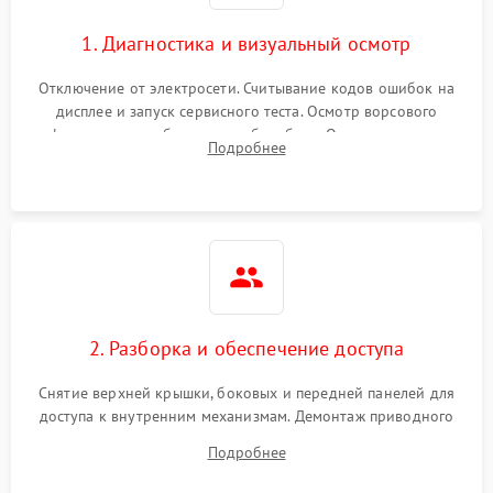
1. Диагностика и визуальный осмотр
Отключение от электросети. Считывание кодов ошибок на
дисплее и запуск сервисного теста. Осмотр ворсового
фильтра, теплообменника и барабана. Опрос клиента о
Подробнее
неисправностях (не сушит, не крутит барабан, сильно шумит
или выдает ошибку).
2. Разборка и обеспечение доступа
Снятие верхней крышки, боковых и передней панелей для
доступа к внутренним механизмам. Демонтаж приводного
ремня, панели управления и защитных кожухов.
Подробнее
Обеспечение свободного доступа к ТЭНу, компрессору,
двигателю и дренажной помпе.