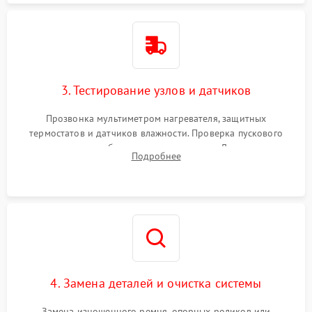
3. Тестирование узлов и датчиков
Прозвонка мультиметром нагревателя, защитных
термостатов и датчиков влажности. Проверка пускового
конденсатора, обмоток мотора и помпы. Для машин с
Подробнее
тепловым насосом — диагностика работы компрессора и
оценка циркуляции хладагента.
4. Замена деталей и очистка системы
Замена изношенного ремня, опорных роликов или