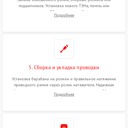
подшипников. Установка нового ТЭНа, помпы или
термодатчиков. Обязательная глубокая очистка
Подробнее
конденсатора, крыльчатки вентилятора и воздуховодов от
ворса. Восстановление платы управления.
5. Сборка и укладка проводки
Установка барабана на ролики и правильное натяжение
приводного ремня через ролик натяжителя. Надежная
фиксация всех узлов, подключение клемм и шлейфов к
Подробнее
модулю управления. Монтаж корпусных панелей, люка и
верхней крышки устройства.