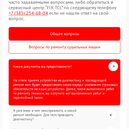
часто задаваемыми вопросами, либо обратиться в
сервисный центр “FIX-TCL” по следующему телефону
+7 (385) 254-68-04
если не нашли ответ на свой
вопрос.
Общие вопросы
Вопросы по ремонту сушильных машин
Какие документы вы предоставляете?
На этапе приема устройства на диагностику и последующий
ремонт вам будет предоставлен заказ-наряд с указанием страховых
обязательств на ваше устройство. Далее, после выполнения работ
по ремонту техники, вы получите акт выполненных работ и
гарантийный талон.
Я уже знаю в чем неисправность и какой
ремонт необходим. Для чего проводить
диагностику?