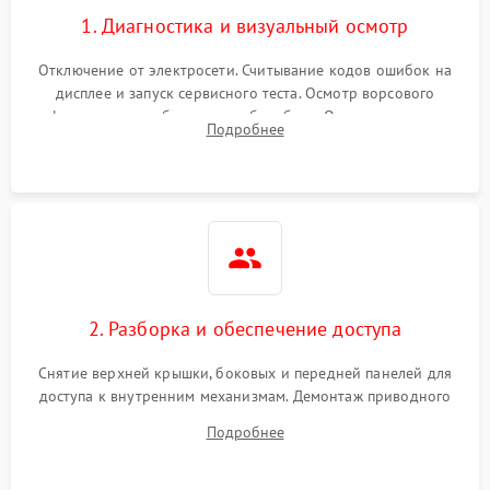
1. Диагностика и визуальный осмотр
Отключение от электросети. Считывание кодов ошибок на
дисплее и запуск сервисного теста. Осмотр ворсового
фильтра, теплообменника и барабана. Опрос клиента о
Подробнее
неисправностях (не сушит, не крутит барабан, сильно шумит
или выдает ошибку).
2. Разборка и обеспечение доступа
Снятие верхней крышки, боковых и передней панелей для
доступа к внутренним механизмам. Демонтаж приводного
ремня, панели управления и защитных кожухов.
Подробнее
Обеспечение свободного доступа к ТЭНу, компрессору,
двигателю и дренажной помпе.