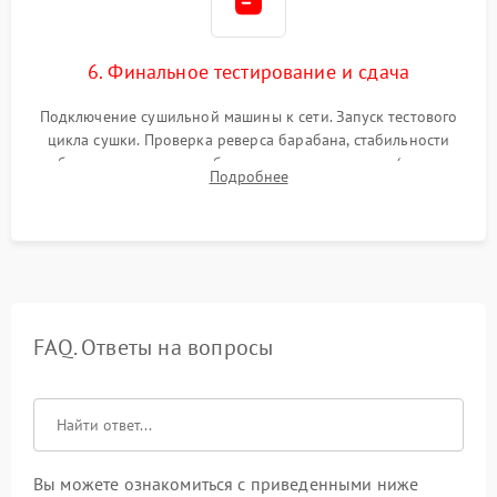
6. Финальное тестирование и сдача
Подключение сушильной машины к сети. Запуск тестового
цикла сушки. Проверка реверса барабана, стабильности
набора температуры, работы дренажного насоса (откачка
Подробнее
конденсата) и отсутствия посторонних скрипов, стуков или
вибраций.
FAQ. Ответы на вопросы
Вы можете ознакомиться с приведенными ниже