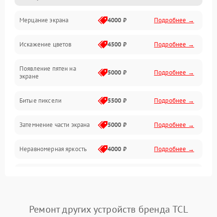
Мерцание экрана
4000 ₽
Подробнее →
Подсветка и LED-модули
Искажение цветов
4500 ₽
Подробнее →
Звук и аудиосистема
Появление пятен на
Сигнал и приём каналов
5000 ₽
Подробнее →
экране
Разъёмы и интерфейсы
Битые пиксели
5500 ₽
Подробнее →
Механические повреждения
Затемнение части экрана
5000 ₽
Подробнее →
Программное обеспечение
Неравномерная яркость
4000 ₽
Подробнее →
Корпус и механика
Выгорание матрицы
6000 ₽
Подробнее →
Пульт и управление
Ремонт других устройств бренда TCL
Сеть и подключения