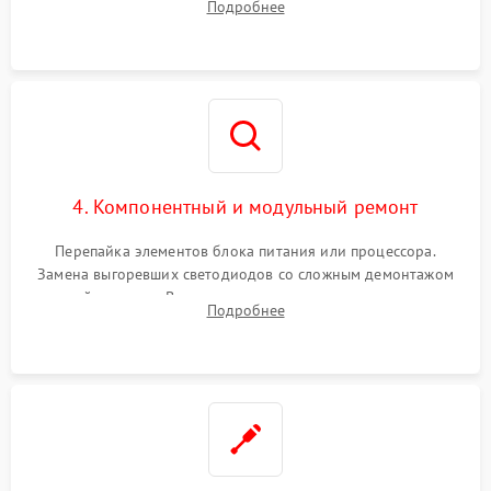
Подробнее
светодиодных планок подсветки мультиметром.
4. Компонентный и модульный ремонт
Перепайка элементов блока питания или процессора.
Замена выгоревших светодиодов со сложным демонтажом
хрупкой матрицы. Восстановление поврежденных дорожек,
Подробнее
прошивка микросхем памяти EEPROM