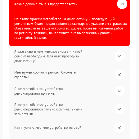
Какие документы вы предоставляете?
На этапе приема устройства на диагностику и последующий
ремонт вам будет предоставлен заказ-наряд с указанием страховых
обязательств на ваше устройство. Далее, после выполнения работ
по ремонту техники, вы получите акт выполненных работ и
гарантийный талон.
Я уже знаю в чем неисправность и какой
ремонт необходим. Для чего проводить
диагностику?
Мне нужен срочный ремонт. Сможете
сделать?
Я хочу, чтобы мое устройство
ремонтировали при мне.
Я хочу, чтобы мое устройство
ремонтировалось только оригинальными
запчастями.
Как я узнаю, что мое устройство готово?