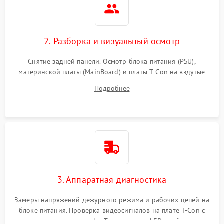
2. Разборка и визуальный осмотр
Снятие задней панели. Осмотр блока питания (PSU),
материнской платы (MainBoard) и платы T-Con на вздутые
конденсаторы, прогары, окисления и микротрещины.
Подробнее
Проверка надежности фиксации и целостности шлейфов.
3. Аппаратная диагностика
Замеры напряжений дежурного режима и рабочих цепей на
блоке питания. Проверка видеосигналов на плате T-Con с
помощью осциллографа. Тестирование LED-драйвера и