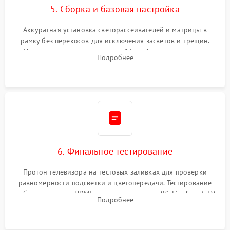
5. Сборка и базовая настройка
Аккуратная установка светорассеивателей и матрицы в
рамку без перекосов для исключения засветов и трещин.
Подключение внутренних шлейфов. Закрытие корпуса.
Подробнее
Сброс настроек и обновление программного обеспечения.
6. Финальное тестирование
Прогон телевизора на тестовых заливках для проверки
равномерности подсветки и цветопередачи. Тестирование
работы разъемов HDMI, динамиков, модуля Wi-Fi и Smart TV
Подробнее
в рабочем режиме в течение нескольких часов.