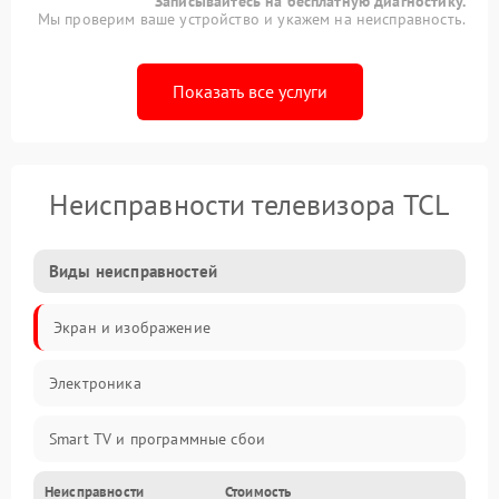
Записывайтесь на бесплатную диагностику.
Мы проверим ваше устройство и укажем на неисправность.
Показать все услуги
Неисправности телевизора TCL
Виды неисправностей
Экран и изображение
Электроника
Smart TV и программные сбои
Неисправности
Стоимость
Питание и запуск