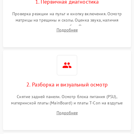
1. Первичная диагностика
Проверка реакции на пульт и кнопку включения. Осмотр
матрицы на трещины и сколы. Оценка звука, наличия
подсветки и индикаторов ошибок. Подключение тестовых
Подробнее
источников сигнала для выявления симптомов поломки.
2. Разборка и визуальный осмотр
Снятие задней панели. Осмотр блока питания (PSU),
материнской платы (MainBoard) и платы T-Con на вздутые
конденсаторы, прогары, окисления и микротрещины.
Подробнее
Проверка надежности фиксации и целостности шлейфов.