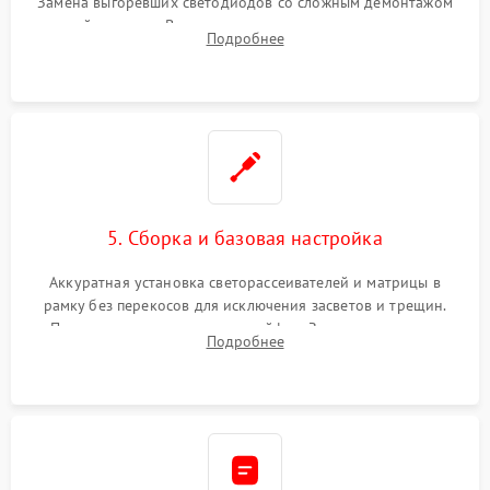
Замена выгоревших светодиодов со сложным демонтажом
хрупкой матрицы. Восстановление поврежденных дорожек,
Подробнее
прошивка микросхем памяти EEPROM
5. Сборка и базовая настройка
Аккуратная установка светорассеивателей и матрицы в
рамку без перекосов для исключения засветов и трещин.
Подключение внутренних шлейфов. Закрытие корпуса.
Подробнее
Сброс настроек и обновление программного обеспечения.