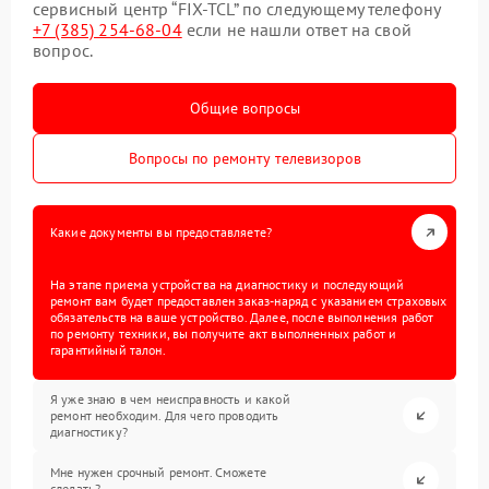
сервисный центр “FIX-TCL” по следующему телефону
+7 (385) 254-68-04
если не нашли ответ на свой
вопрос.
Общие вопросы
Вопросы по ремонту телевизоров
Какие документы вы предоставляете?
На этапе приема устройства на диагностику и последующий
ремонт вам будет предоставлен заказ-наряд с указанием страховых
обязательств на ваше устройство. Далее, после выполнения работ
по ремонту техники, вы получите акт выполненных работ и
гарантийный талон.
Я уже знаю в чем неисправность и какой
ремонт необходим. Для чего проводить
диагностику?
Мне нужен срочный ремонт. Сможете
сделать?