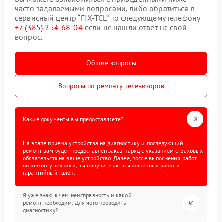
часто задаваемыми вопросами, либо обратиться в
сервисный центр “FIX-TCL” по следующему телефону
+7 (385) 254-68-04
если не нашли ответ на свой
вопрос.
Общие вопросы
Вопросы по ремонту телевизоров
Какие документы вы предоставляете?
На этапе приема устройства на диагностику и последующий
ремонт вам будет предоставлен заказ-наряд с указанием страховых
обязательств на ваше устройство. Далее, после выполнения работ
по ремонту техники, вы получите акт выполненных работ и
гарантийный талон.
Я уже знаю в чем неисправность и какой
ремонт необходим. Для чего проводить
диагностику?