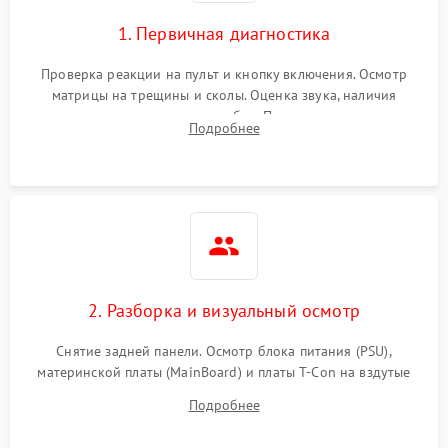
1. Первичная диагностика
Проверка реакции на пульт и кнопку включения. Осмотр
матрицы на трещины и сколы. Оценка звука, наличия
подсветки и индикаторов ошибок. Подключение тестовых
Подробнее
источников сигнала для выявления симптомов поломки.
2. Разборка и визуальный осмотр
Снятие задней панели. Осмотр блока питания (PSU),
материнской платы (MainBoard) и платы T-Con на вздутые
конденсаторы, прогары, окисления и микротрещины.
Подробнее
Проверка надежности фиксации и целостности шлейфов.