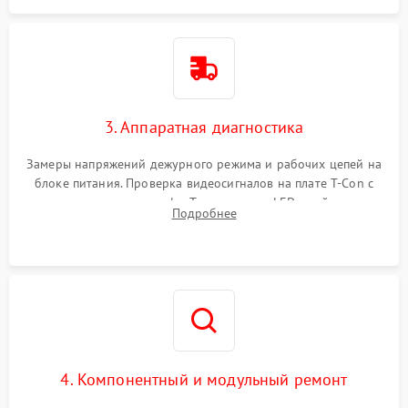
3. Аппаратная диагностика
Замеры напряжений дежурного режима и рабочих цепей на
блоке питания. Проверка видеосигналов на плате T-Con с
помощью осциллографа. Тестирование LED-драйвера и
Подробнее
светодиодных планок подсветки мультиметром.
4. Компонентный и модульный ремонт