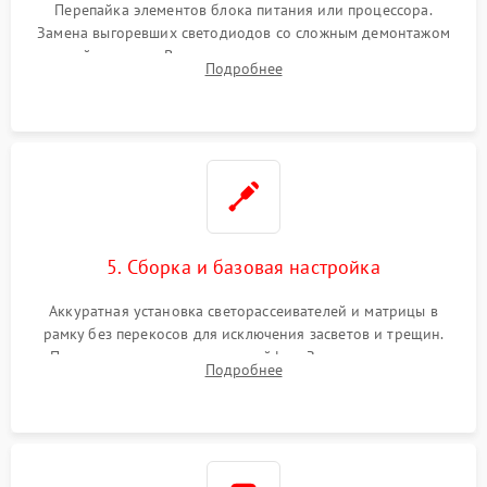
Перепайка элементов блока питания или процессора.
Замена выгоревших светодиодов со сложным демонтажом
хрупкой матрицы. Восстановление поврежденных дорожек,
Подробнее
прошивка микросхем памяти EEPROM
5. Сборка и базовая настройка
Аккуратная установка светорассеивателей и матрицы в
рамку без перекосов для исключения засветов и трещин.
Подключение внутренних шлейфов. Закрытие корпуса.
Подробнее
Сброс настроек и обновление программного обеспечения.