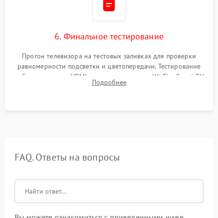
6. Финальное тестирование
Прогон телевизора на тестовых заливках для проверки
равномерности подсветки и цветопередачи. Тестирование
работы разъемов HDMI, динамиков, модуля Wi-Fi и Smart TV
Подробнее
в рабочем режиме в течение нескольких часов.
FAQ. Ответы на вопросы
Вы можете ознакомиться с приведенными ниже