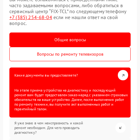
часто задаваемыми вопросами, либо обратиться в
сервисный центр “FIX-TCL” по следующему телефону
+7 (385) 254-68-04
если не нашли ответ на свой
вопрос.
Общие вопросы
Вопросы по ремонту телевизоров
Какие документы вы предоставляете?
На этапе приема устройства на диагностику и последующий
ремонт вам будет предоставлен заказ-наряд с указанием страховых
обязательств на ваше устройство. Далее, после выполнения работ
по ремонту техники, вы получите акт выполненных работ и
гарантийный талон.
Я уже знаю в чем неисправность и какой
ремонт необходим. Для чего проводить
диагностику?