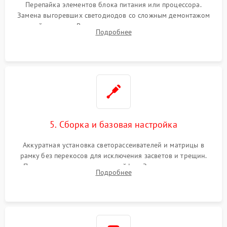
Перепайка элементов блока питания или процессора.
Замена выгоревших светодиодов со сложным демонтажом
хрупкой матрицы. Восстановление поврежденных дорожек,
Подробнее
прошивка микросхем памяти EEPROM
5. Сборка и базовая настройка
Аккуратная установка светорассеивателей и матрицы в
рамку без перекосов для исключения засветов и трещин.
Подключение внутренних шлейфов. Закрытие корпуса.
Подробнее
Сброс настроек и обновление программного обеспечения.