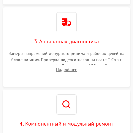
3. Аппаратная диагностика
Замеры напряжений дежурного режима и рабочих цепей на
блоке питания. Проверка видеосигналов на плате T-Con с
помощью осциллографа. Тестирование LED-драйвера и
Подробнее
светодиодных планок подсветки мультиметром.
4. Компонентный и модульный ремонт