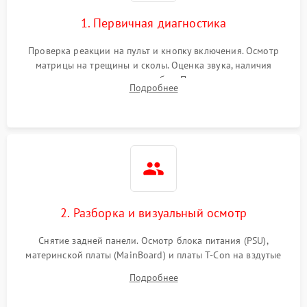
1. Первичная диагностика
Проверка реакции на пульт и кнопку включения. Осмотр
матрицы на трещины и сколы. Оценка звука, наличия
подсветки и индикаторов ошибок. Подключение тестовых
Подробнее
источников сигнала для выявления симптомов поломки.
2. Разборка и визуальный осмотр
Снятие задней панели. Осмотр блока питания (PSU),
материнской платы (MainBoard) и платы T-Con на вздутые
конденсаторы, прогары, окисления и микротрещины.
Подробнее
Проверка надежности фиксации и целостности шлейфов.