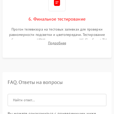
6. Финальное тестирование
Прогон телевизора на тестовых заливках для проверки
равномерности подсветки и цветопередачи. Тестирование
работы разъемов HDMI, динамиков, модуля Wi-Fi и Smart TV
Подробнее
в рабочем режиме в течение нескольких часов.
FAQ. Ответы на вопросы
Вы можете ознакомиться с приведенными ниже