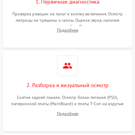
1. Первичная диагностика
Проверка реакции на пульт и кнопку включения. Осмотр
матрицы на трещины и сколы. Оценка звука, наличия
подсветки и индикаторов ошибок. Подключение тестовых
Подробнее
источников сигнала для выявления симптомов поломки.
2. Разборка и визуальный осмотр
Снятие задней панели. Осмотр блока питания (PSU),
материнской платы (MainBoard) и платы T-Con на вздутые
конденсаторы, прогары, окисления и микротрещины.
Подробнее
Проверка надежности фиксации и целостности шлейфов.