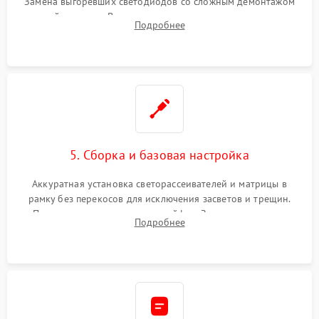
Замена выгоревших светодиодов со сложным демонтажом
хрупкой матрицы. Восстановление поврежденных дорожек,
Подробнее
прошивка микросхем памяти EEPROM
5. Сборка и базовая настройка
Аккуратная установка светорассеивателей и матрицы в
рамку без перекосов для исключения засветов и трещин.
Подключение внутренних шлейфов. Закрытие корпуса.
Подробнее
Сброс настроек и обновление программного обеспечения.