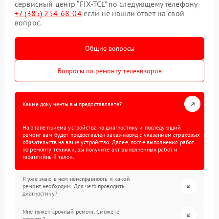
сервисный центр “FIX-TCL” по следующему телефону
+7 (385) 254-68-04
если не нашли ответ на свой
вопрос.
Общие вопросы
Вопросы по ремонту телевизоров
Какие документы вы предоставляете?
На этапе приема устройства на диагностику и последующий
ремонт вам будет предоставлен заказ-наряд с указанием страховых
обязательств на ваше устройство. Далее, после выполнения работ
по ремонту техники, вы получите акт выполненных работ и
гарантийный талон.
Я уже знаю в чем неисправность и какой
ремонт необходим. Для чего проводить
диагностику?
Мне нужен срочный ремонт. Сможете
сделать?