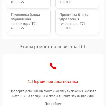
85C835
75C835
Прошивка блока
Прошивка блока
управления
управления
телевизора TCL
телевизора TCL
65C835
55C835
Этапы ремонта телевизора TCL
1. Первичная диагностика
Проверка реакции на пульт и кнопку включения. Осмотр
матрицы на трещины и сколы. Оценка звука, наличия
подсветки и индикаторов ошибок. Подключение тестовых
Подробнее
источников сигнала для выявления симптомов поломки.