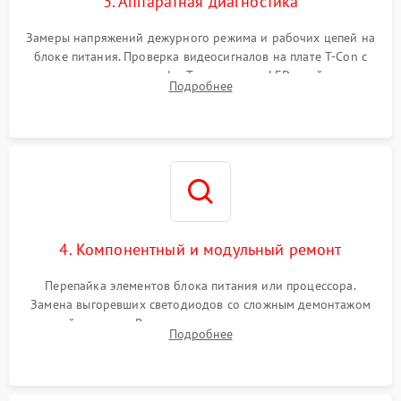
3. Аппаратная диагностика
Замеры напряжений дежурного режима и рабочих цепей на
блоке питания. Проверка видеосигналов на плате T-Con с
помощью осциллографа. Тестирование LED-драйвера и
Подробнее
светодиодных планок подсветки мультиметром.
4. Компонентный и модульный ремонт
Перепайка элементов блока питания или процессора.
Замена выгоревших светодиодов со сложным демонтажом
хрупкой матрицы. Восстановление поврежденных дорожек,
Подробнее
прошивка микросхем памяти EEPROM