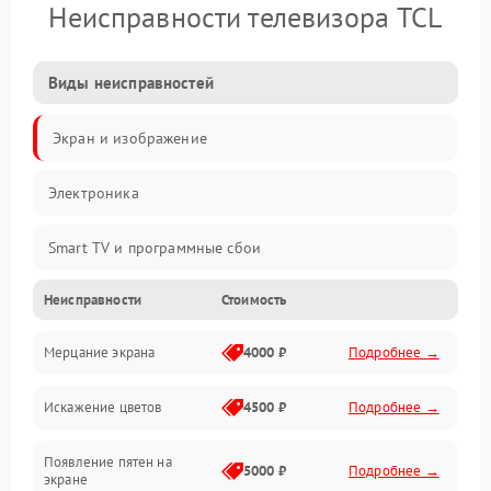
Неисправности телевизора TCL
Виды неисправностей
Экран и изображение
Электроника
Smart TV и программные сбои
Неисправности
Стоимость
Питание и запуск
Мерцание экрана
4000 ₽
Подробнее →
Подсветка и LED-модули
Искажение цветов
4500 ₽
Подробнее →
Звук и аудиосистема
Появление пятен на
Сигнал и приём каналов
5000 ₽
Подробнее →
экране