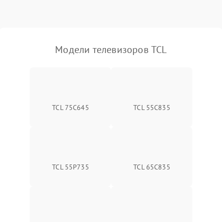
Модели телевизоров TCL
TCL 75C645
TCL 55C835
TCL 55P735
TCL 65C835