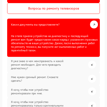
Вопросы по ремонту телевизоров
Какие документы вы предоставляете?
На этапе приема устройства на диагностику и последующий
ремонт вам будет предоставлен заказ-наряд с указанием страховых
обязательств на ваше устройство. Далее, после выполнения работ
по ремонту техники, вы получите акт выполненных работ и
гарантийный талон.
Я уже знаю в чем неисправность и какой
ремонт необходим. Для чего проводить
диагностику?
Мне нужен срочный ремонт. Сможете
сделать?
Я хочу, чтобы мое устройство
ремонтировали при мне.
Я хочу, чтобы мое устройство
ремонтировалось только оригинальными