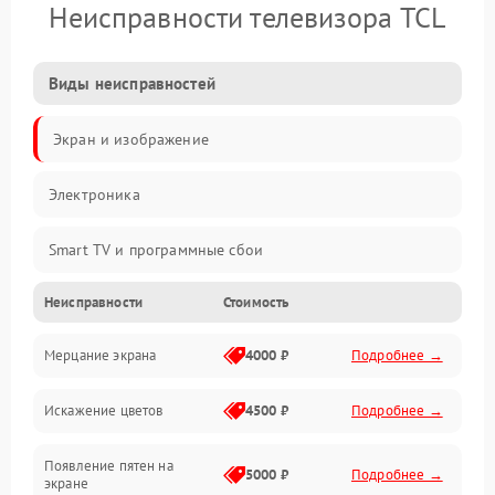
Неисправности телевизора TCL
Виды неисправностей
Экран и изображение
Электроника
Smart TV и программные сбои
Неисправности
Стоимость
Питание и запуск
Мерцание экрана
4000 ₽
Подробнее →
Подсветка и LED-модули
Искажение цветов
4500 ₽
Подробнее →
Звук и аудиосистема
Появление пятен на
Сигнал и приём каналов
5000 ₽
Подробнее →
экране