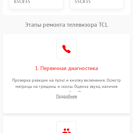
65C835
55C835
Этапы ремонта телевизора TCL
1. Первичная диагностика
Проверка реакции на пульт и кнопку включения. Осмотр
матрицы на трещины и сколы. Оценка звука, наличия
подсветки и индикаторов ошибок. Подключение тестовых
Подробнее
источников сигнала для выявления симптомов поломки.