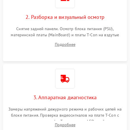
2. Разборка и визуальный осмотр
Снятие задней панели. Осмотр блока питания (PSU),
материнской платы (MainBoard) и платы T-Con на вздутые
конденсаторы, прогары, окисления и микротрещины.
Подробнее
Проверка надежности фиксации и целостности шлейфов.
3. Аппаратная диагностика
Замеры напряжений дежурного режима и рабочих цепей на
блоке питания. Проверка видеосигналов на плате T-Con с
помощью осциллографа. Тестирование LED-драйвера и
Подробнее
светодиодных планок подсветки мультиметром.