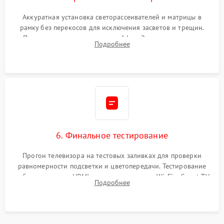
Аккуратная установка светорассеивателей и матрицы в
рамку без перекосов для исключения засветов и трещин.
Подключение внутренних шлейфов. Закрытие корпуса.
Подробнее
Сброс настроек и обновление программного обеспечения.
6. Финальное тестирование
Прогон телевизора на тестовых заливках для проверки
равномерности подсветки и цветопередачи. Тестирование
работы разъемов HDMI, динамиков, модуля Wi-Fi и Smart TV
Подробнее
в рабочем режиме в течение нескольких часов.