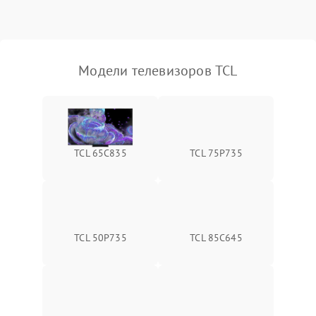
Модели телевизоров TCL
TCL 65C835
TCL 75P735
TCL 50P735
TCL 85C645