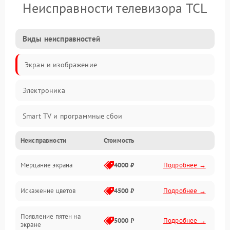
Неисправности телевизора TCL
Виды неисправностей
Экран и изображение
Электроника
Smart TV и программные сбои
Неисправности
Стоимость
Питание и запуск
Мерцание экрана
4000 ₽
Подробнее →
Подсветка и LED-модули
Искажение цветов
4500 ₽
Подробнее →
Звук и аудиосистема
Появление пятен на
Сигнал и приём каналов
5000 ₽
Подробнее →
экране