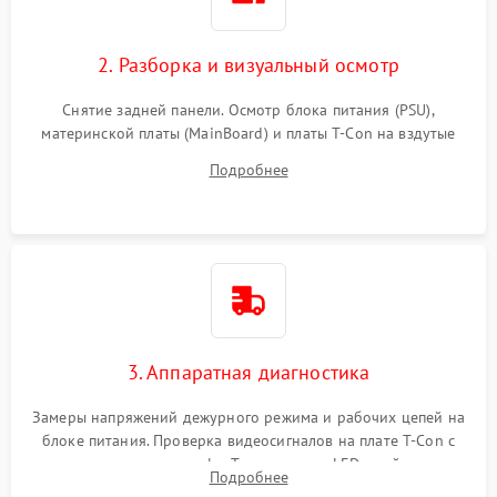
2. Разборка и визуальный осмотр
Снятие задней панели. Осмотр блока питания (PSU),
материнской платы (MainBoard) и платы T-Con на вздутые
конденсаторы, прогары, окисления и микротрещины.
Подробнее
Проверка надежности фиксации и целостности шлейфов.
3. Аппаратная диагностика
Замеры напряжений дежурного режима и рабочих цепей на
блоке питания. Проверка видеосигналов на плате T-Con с
помощью осциллографа. Тестирование LED-драйвера и
Подробнее
светодиодных планок подсветки мультиметром.