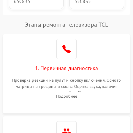
65C835
55C835
Этапы ремонта телевизора TCL
1. Первичная диагностика
Проверка реакции на пульт и кнопку включения. Осмотр
матрицы на трещины и сколы. Оценка звука, наличия
подсветки и индикаторов ошибок. Подключение тестовых
Подробнее
источников сигнала для выявления симптомов поломки.