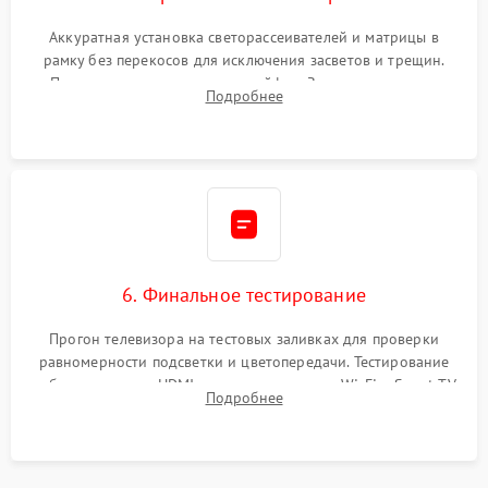
Аккуратная установка светорассеивателей и матрицы в
рамку без перекосов для исключения засветов и трещин.
Подключение внутренних шлейфов. Закрытие корпуса.
Подробнее
Сброс настроек и обновление программного обеспечения.
6. Финальное тестирование
Прогон телевизора на тестовых заливках для проверки
равномерности подсветки и цветопередачи. Тестирование
работы разъемов HDMI, динамиков, модуля Wi-Fi и Smart TV
Подробнее
в рабочем режиме в течение нескольких часов.