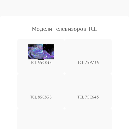
Модели телевизоров TCL
TCL 55C835
TCL 75P735
TCL 85C835
TCL 75C645